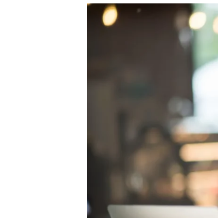
Cara
Mudah
Belajar
Bahasa
Menurut
Para
Ahli,
Apa
Saja?