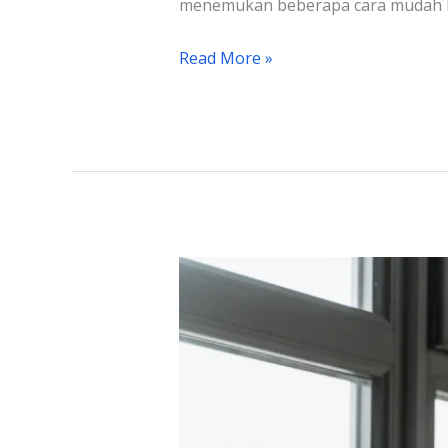
menemukan beberapa cara mudah be
Read More »
Kenali
Tipe
Belajar
Auditori,
Ciri
Hingga
Cara