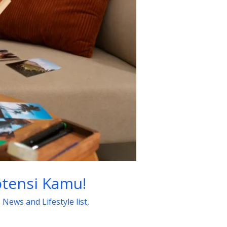
otensi Kamu!
,
News and Lifestyle list
,