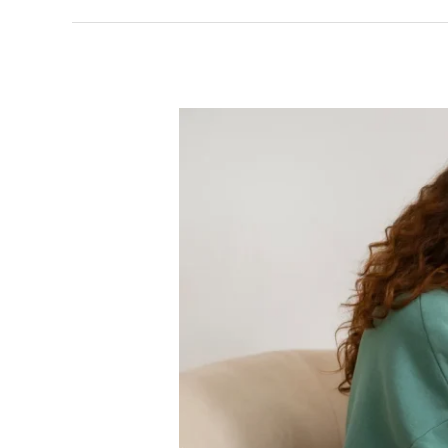
Tips
dan
Cara
Belajar
Visual
Untuk
Maksimalkan
Potensi
Kamu!