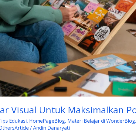
jar Visual Untuk Maksimalkan P
Tips Edukasi
,
HomePageBlog
,
Materi Belajar di WonderBlog
thersArticle
/
Andin Danaryati