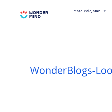
Lewati
ke
Mata Pelajaran
konten
WonderBlogs-Lo