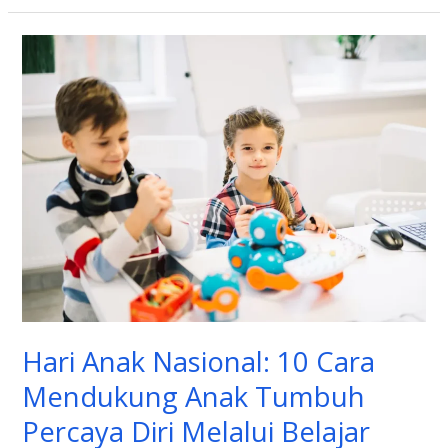
Hari
Anak
Nasional:
10
Cara
Mendukung
Anak
Tumbuh
Percaya
Diri
Melalui
Belajar
Hari Anak Nasional: 10 Cara
Bahasa
Mendukung Anak Tumbuh
Percaya Diri Melalui Belajar