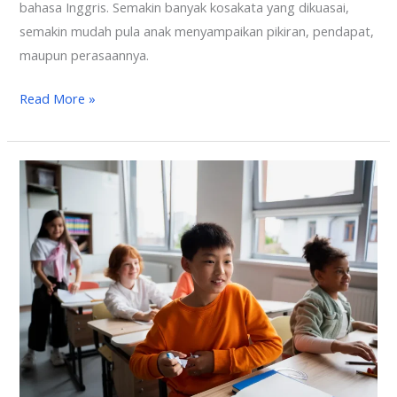
bahasa Inggris. Semakin banyak kosakata yang dikuasai,
semakin mudah pula anak menyampaikan pikiran, pendapat,
maupun perasaannya.
Read More »
Update!
Perbandingan
Biaya
Kursus
Bahasa
Inggris
Jakarta
Tahun
2026,
Mau