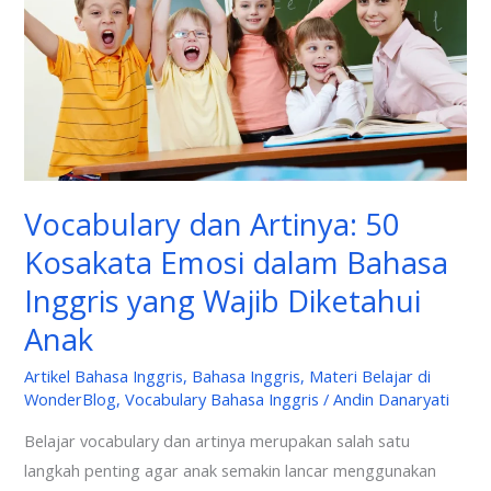
Kosakata
Emosi
dalam
Bahasa
Inggris
yang
Wajib
Vocabulary dan Artinya: 50
Diketahui
Kosakata Emosi dalam Bahasa
Anak
Inggris yang Wajib Diketahui
Anak
Artikel Bahasa Inggris
,
Bahasa Inggris
,
Materi Belajar di
WonderBlog
,
Vocabulary Bahasa Inggris
/
Andin Danaryati
Belajar vocabulary dan artinya merupakan salah satu
langkah penting agar anak semakin lancar menggunakan