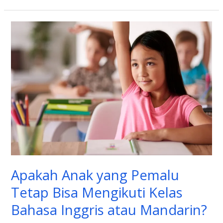
Apakah
Anak
yang
Pemalu
Tetap
Bisa
Mengikuti
Kelas
Bahasa
Inggris
atau
Apakah Anak yang Pemalu
Mandarin?
Tetap Bisa Mengikuti Kelas
Bahasa Inggris atau Mandarin?