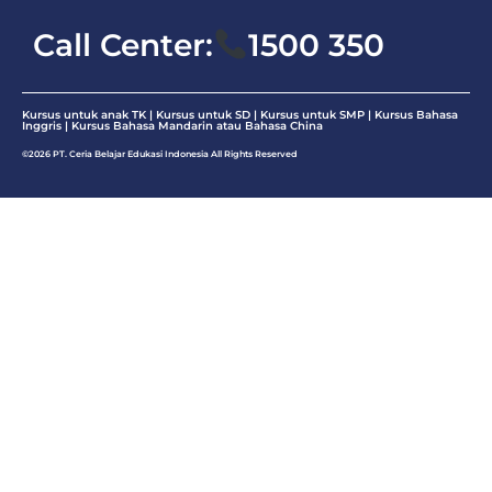
Call Center:
1500 350
Kursus untuk anak TK | Kursus untuk SD | Kursus untuk SMP |
Kursus Bahasa
Inggris
|
Kursus Bahasa Mandarin atau Bahasa China
©2026 PT. Ceria Belajar Edukasi Indonesia All Rights Reserved