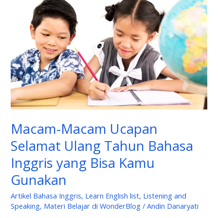
Ucapan
Selamat
Ulang
Tahun
Bahasa
Inggris
yang
Bisa
Kamu
Macam-Macam Ucapan
Gunakan
Selamat Ulang Tahun Bahasa
Inggris yang Bisa Kamu
Gunakan
Artikel Bahasa Inggris
,
Learn English list
,
Listening and
Speaking
,
Materi Belajar di WonderBlog
/
Andin Danaryati