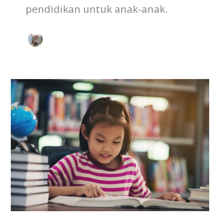
pendidikan untuk anak-anak.
Apa
Itu
Kurikulum
dan
Perannya
Bagi
Pendidikan?
Panduan
Lengkap
untuk
Orang