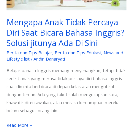
Solusi
jitunya
Mengapa Anak Tidak Percaya
Ada
Diri Saat Bicara Bahasa Inggris?
Di
Sini
Solusi jitunya Ada Di Sini
Berita dan Tips Belajar
,
Berita dan Tips Edukasi
,
News and
Lifestyle list
/
Andin Danaryati
Belajar bahasa Inggris memang menyenangkan, tetapi tidak
sedikit anak yang merasa tidak percaya diri bahasa Inggris
saat diminta berbicara di depan kelas atau mengobrol
dengan teman. Ada yang takut salah mengucapkan kata,
khawatir ditertawakan, atau merasa kemampuan mereka
belum sebagus orang lain.
Read More »