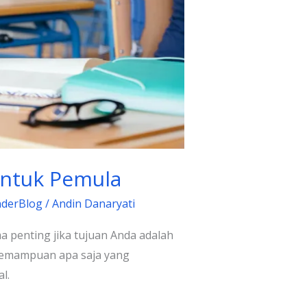
Untuk Pemula
nderBlog
/
Andin Danaryati
ma penting jika tujuan Anda adalah
 kemampuan apa saja yang
l.