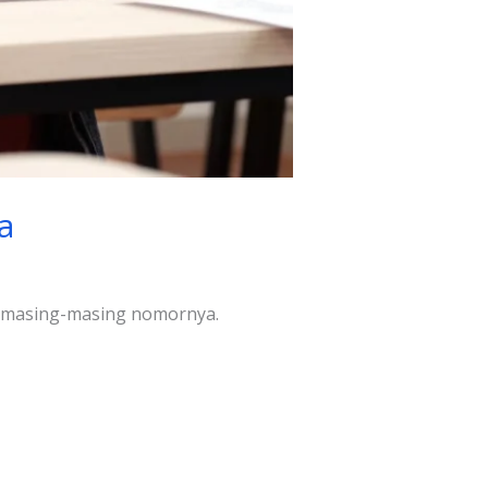
a
san masing-masing nomornya.