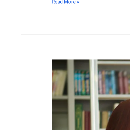
Read More »
Belajar
Lebih
Seru
dengan
Lirik
Lagu
Anak
Mandarin,