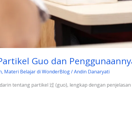
 Partikel Guo dan Penggunaanny
n
,
Materi Belajar di WonderBlog
/
Andin Danaryati
 Mandarin tentang partikel 过 (guo), lengkap dengan penjela