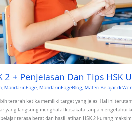
K 2 + Penjelasan Dan Tips HSK 
n
,
MandarinPage
,
MandarinPageBlog
,
Materi Belajar di Wo
ih terarah ketika memiliki target yang jelas. Hal ini teruta
lajar yang langsung menghafal kosakata tanpa mengetahui
 belajar terasa berat dan hasil latihan HSK 2 kurang maksima