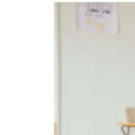
50
Soal
Latihan
HSK
2
+
Penjelasan
Dan
Tips
HSK
Untuk
Pemula