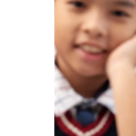
Mandarin:
Partikel
Guo
dan
Penggunaannya