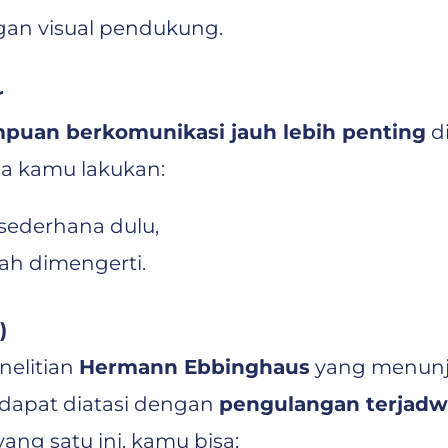
an visual pendukung.
r
uan berkomunikasi jauh lebih penting
d
sa kamu lakukan:
 sederhana dulu,
lah dimengerti.
)
nelitian
Hermann Ebbinghaus
yang menunj
 dapat diatasi dengan
pengulangan terjadw
ng satu ini, kamu bisa;