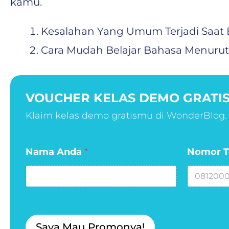
kamu.
Kesalahan Yang Umum Terjadi Saat 
Cara Mudah Belajar Bahasa Menurut 
VOUCHER KELAS DEMO GRATIS
Klaim kelas demo gratismu di WonderBlog.
L
Nama Anda
*
Nomor T
a
y
o
u
t
T
e
Saya Mau Promonya!