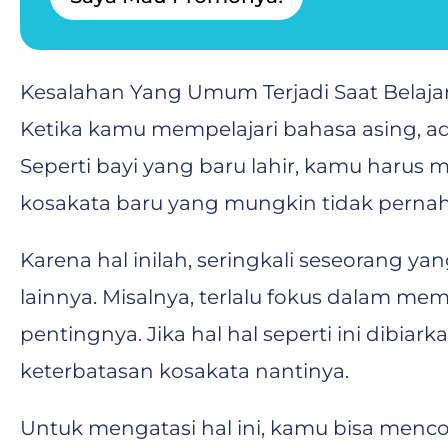
l
e
p
o
n
Kesalahan Yang Umum Terjadi Saat Belaja
T
Ketika kamu mempelajari bahasa asing, ad
e
l
Seperti bayi yang baru lahir, kamu harus 
e
p
kosakata baru yang mungkin tidak pern
o
n
Karena hal inilah, seringkali seseorang y
lainnya. Misalnya, terlalu fokus dalam m
pentingnya. Jika hal hal seperti ini dibi
keterbatasan kosakata nantinya.
Untuk mengatasi hal ini, kamu bisa menc