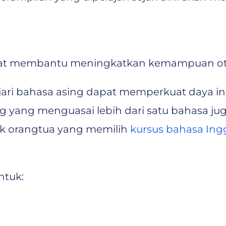
pat membantu meningkatkan kemampuan o
ri bahasa asing dapat memperkuat daya ing
ang menguasai lebih dari satu bahasa j
yak orangtua yang memilih
kursus bahasa Ing
ntuk: