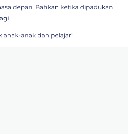
masa depan. Bahkan ketika dipadukan
agi.
k anak-anak dan pelajar!