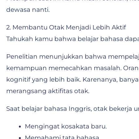
dewasa nanti.
2. Membantu Otak Menjadi Lebih Aktif
Tahukah kamu bahwa belajar bahasa da
Penelitian menunjukkan bahwa mempelaja
kemampuan memecahkan masalah. Orang y
kognitif yang lebih baik. Karenanya, ban
merangsang aktifitas otak.
Saat belajar bahasa Inggris, otak bekerja u
Mengingat kosakata baru.
Memahami tata bahasa.