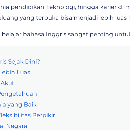
 pendidikan, teknologi, hingga karier di 
ng yang terbuka bisa menjadi lebih luas l
 belajar bahasa Inggris sangat penting untu
is Sejak Dini?
Lebih Luas
Aktif
Pengetahuan
ia yang Baik
eksibilitas Berpikir
ai Negara