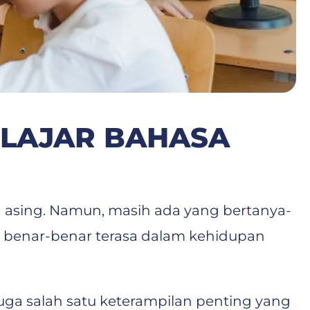
ELAJAR BAHASA
 asing. Namun, masih ada yang bertanya-
 benar-benar terasa dalam kehidupan
juga salah satu keterampilan penting yang