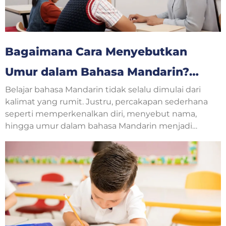
Bagaimana Cara Menyebutkan
Umur dalam Bahasa Mandarin?
Belajar bahasa Mandarin tidak selalu dimulai dari
Yuk, Belajar Bersama!
kalimat yang rumit. Justru, percakapan sederhana
seperti memperkenalkan diri, menyebut nama,
hingga umur dalam bahasa Mandarin menjadi
langkah awal yang sangat penting. Saat
berkenalan dengan teman baru, guru, atau
mengikuti kelas bahasa Mandarin, pertanyaan
tentang usia sering muncul dalam percakapan
sehari-hari.