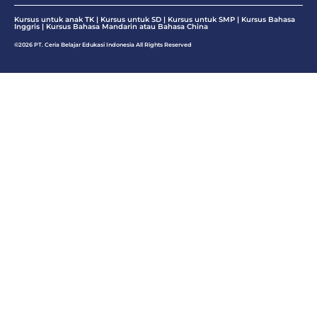
Kursus untuk anak TK | Kursus untuk SD | Kursus untuk SMP |
Kursus Bahasa
Inggris
|
Kursus Bahasa Mandarin atau Bahasa China
©2026 PT. Ceria Belajar Edukasi Indonesia All Rights Reserved