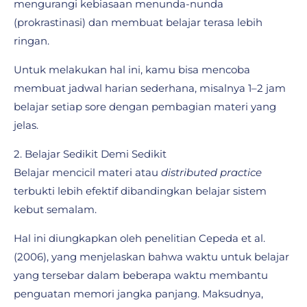
mengurangi kebiasaan menunda-nunda
(prokrastinasi) dan membuat belajar terasa lebih
ringan.
Untuk melakukan hal ini, kamu bisa mencoba
membuat jadwal harian sederhana, misalnya 1–2 jam
belajar setiap sore dengan pembagian materi yang
jelas.
2. Belajar Sedikit Demi Sedikit
Belajar mencicil materi atau
distributed practice
terbukti lebih efektif dibandingkan belajar sistem
kebut semalam.
Hal ini diungkapkan oleh penelitian Cepeda et al.
(2006), yang menjelaskan bahwa waktu untuk belajar
yang tersebar dalam beberapa waktu membantu
penguatan memori jangka panjang. Maksudnya,