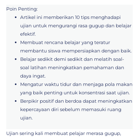
Poin Penting:
Artikel ini memberikan 10 tips menghadapi
ujian untuk mengurangi rasa gugup dan belajar
efektif.
Membuat rencana belajar yang teratur
membantu siswa mempersiapkan dengan baik.
Belajar sedikit demi sedikit dan melatih soal-
soal latihan meningkatkan pemahaman dan
daya ingat.
Mengatur waktu tidur dan menjaga pola makan
yang baik penting untuk konsentrasi saat ujian.
Berpikir positif dan berdoa dapat meningkatkan
kepercayaan diri sebelum memasuki ruang
ujian.
Ujian sering kali membuat pelajar merasa gugup,