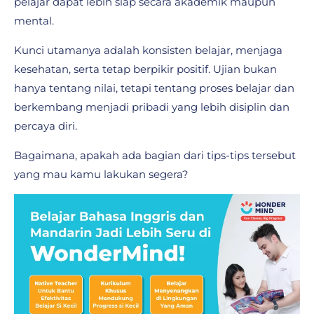
pelajar dapat lebih siap secara akademik maupun
mental.
Kunci utamanya adalah konsisten belajar, menjaga
kesehatan, serta tetap berpikir positif. Ujian bukan
hanya tentang nilai, tetapi tentang proses belajar dan
berkembang menjadi pribadi yang lebih disiplin dan
percaya diri.
Bagaimana, apakah ada bagian dari tips-tips tersebut
yang mau kamu lakukan segera?