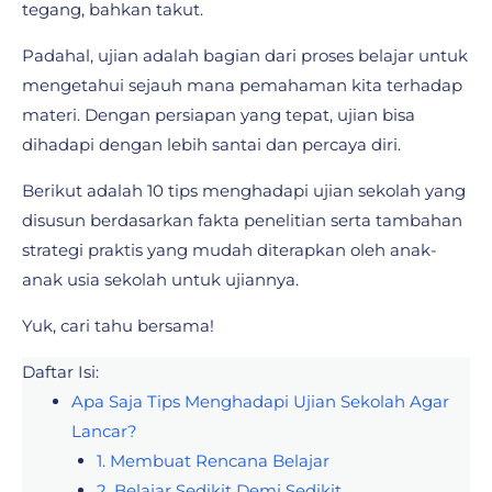
tegang, bahkan takut.
Padahal, ujian adalah bagian dari proses belajar untuk
mengetahui sejauh mana pemahaman kita terhadap
materi. Dengan persiapan yang tepat, ujian bisa
dihadapi dengan lebih santai dan percaya diri.
Berikut adalah 10 tips menghadapi ujian sekolah yang
disusun berdasarkan fakta penelitian serta tambahan
strategi praktis yang mudah diterapkan oleh anak-
anak usia sekolah untuk ujiannya.
Yuk, cari tahu bersama!
Daftar Isi:
Apa Saja Tips Menghadapi Ujian Sekolah Agar
Lancar?
1. Membuat Rencana Belajar
2. Belajar Sedikit Demi Sedikit