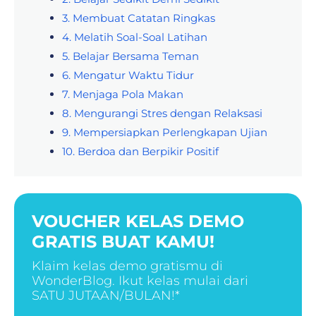
3. Membuat Catatan Ringkas
4. Melatih Soal-Soal Latihan
5. Belajar Bersama Teman
6. Mengatur Waktu Tidur
7. Menjaga Pola Makan
8. Mengurangi Stres dengan Relaksasi
9. Mempersiapkan Perlengkapan Ujian
10. Berdoa dan Berpikir Positif
VOUCHER KELAS DEMO
GRATIS BUAT KAMU!
Klaim kelas demo gratismu di
WonderBlog. Ikut kelas mulai dari
SATU JUTAAN/BULAN!*