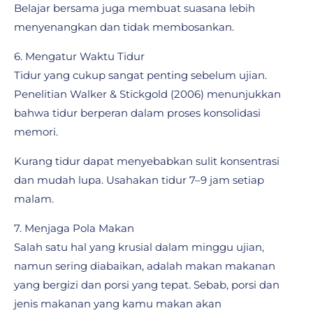
Belajar bersama juga membuat suasana lebih
menyenangkan dan tidak membosankan.
6. Mengatur Waktu Tidur
Tidur yang cukup sangat penting sebelum ujian.
Penelitian Walker & Stickgold (2006) menunjukkan
bahwa tidur berperan dalam proses konsolidasi
memori.
Kurang tidur dapat menyebabkan sulit konsentrasi
dan mudah lupa. Usahakan tidur 7–9 jam setiap
malam.
7. Menjaga Pola Makan
Salah satu hal yang krusial dalam minggu ujian,
namun sering diabaikan, adalah makan makanan
yang bergizi dan porsi yang tepat. Sebab, porsi dan
jenis makanan yang kamu makan akan