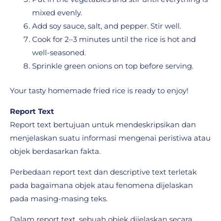
mixed evenly.
Add soy sauce, salt, and pepper. Stir well.
Cook for 2–3 minutes until the rice is hot and
well-seasoned.
Sprinkle green onions on top before serving.
Your tasty homemade fried rice is ready to enjoy!
Report Text
Report text bertujuan untuk mendeskripsikan dan
menjelaskan suatu informasi mengenai peristiwa atau
objek berdasarkan fakta.
Perbedaan report text dan descriptive text terletak
pada bagaimana objek atau fenomena dijelaskan
pada masing-masing teks.
Dalam report text, sebuah objek dijelaskan secara