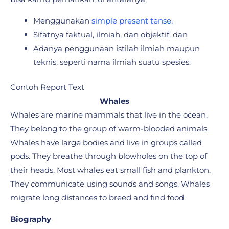
Menggunakan
simple present tense
,
Sifatnya faktual, ilmiah, dan objektif, dan
Adanya penggunaan istilah ilmiah maupun
teknis, seperti nama ilmiah suatu spesies.
Contoh Report Text
Whales
Whales are marine mammals that live in the ocean.
They belong to the group of warm-blooded animals.
Whales have large bodies and live in groups called
pods. They breathe through blowholes on the top of
their heads. Most whales eat small fish and plankton.
They communicate using sounds and songs. Whales
migrate long distances to breed and find food.
Biography