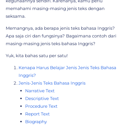
kegunaannya sendiri. Karenanya, kamu perlu
memahami masing-masing jenis teks dengan
seksama.
Memangnya, ada berapa jenis teks bahasa Inggris?
Apa saja ciri dan fungsinya? Bagaimana contoh dari
masing-masing jenis teks bahasa Inggris?
Yuk, kita bahas satu per satu!
Kenapa Harus Belajar Jenis Jenis Teks Bahasa
Inggris?
Jenis-Jenis Teks Bahasa Inggris
Narrative Text
Descriptive Text
Procedure Text
Report Text
Biography