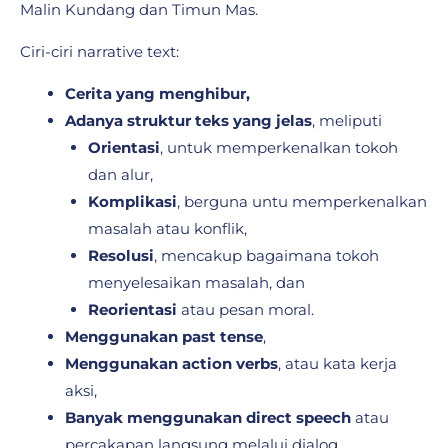
Malin Kundang dan Timun Mas.
Ciri-ciri narrative text:
Cerita yang menghibur,
Adanya struktur teks yang jelas
, meliputi
Orientasi
, untuk memperkenalkan tokoh
dan alur,
Komplikasi
, berguna untu memperkenalkan
masalah atau konflik,
Resolusi
, mencakup bagaimana tokoh
menyelesaikan masalah, dan
Reorientasi
atau pesan moral.
Menggunakan past tense
,
Menggunakan action verbs
, atau kata kerja
aksi,
Banyak menggunakan direct speech
atau
percakapan langsung melalui dialog.