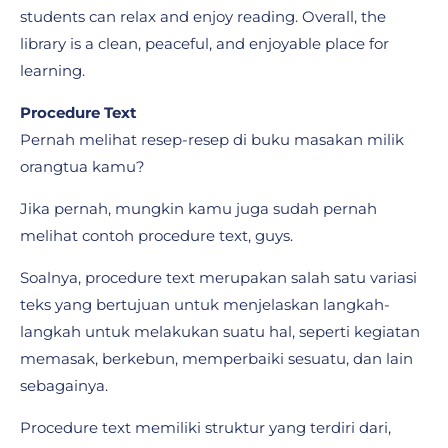
students can relax and enjoy reading. Overall, the
library is a clean, peaceful, and enjoyable place for
learning.
Procedure Text
Pernah melihat resep-resep di buku masakan milik
orangtua kamu?
Jika pernah, mungkin kamu juga sudah pernah
melihat contoh procedure text, guys.
Soalnya, procedure text merupakan salah satu variasi
teks yang bertujuan untuk menjelaskan langkah-
langkah untuk melakukan suatu hal, seperti kegiatan
memasak, berkebun, memperbaiki sesuatu, dan lain
sebagainya.
Procedure text memiliki struktur yang terdiri dari,