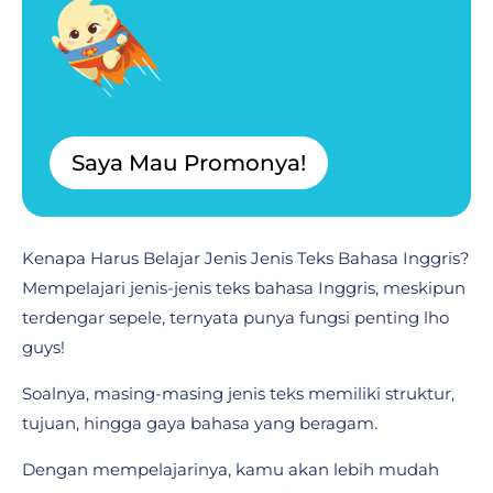
Saya Mau Promonya!
Kenapa Harus Belajar Jenis Jenis Teks Bahasa Inggris?
Mempelajari jenis-jenis teks bahasa Inggris, meskipun
terdengar sepele, ternyata punya fungsi penting lho
guys!
Soalnya, masing-masing jenis teks memiliki struktur,
tujuan, hingga gaya bahasa yang beragam.
Dengan mempelajarinya, kamu akan lebih mudah