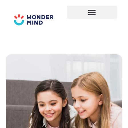
Lewati
ke
konten