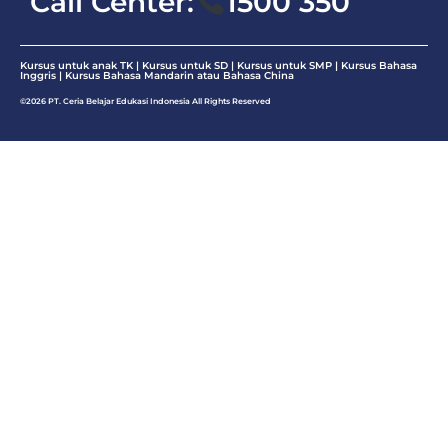
Call Center:
1500 350
Kursus untuk anak TK | Kursus untuk SD | Kursus untuk SMP |
Kursus Bahasa
Inggris
|
Kursus Bahasa Mandarin atau Bahasa China
©2026 PT. Ceria Belajar Edukasi Indonesia All Rights Reserved