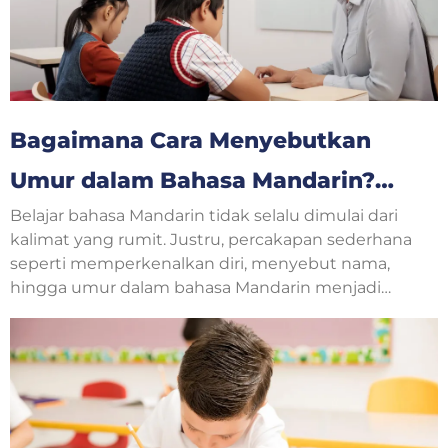
Bagaimana Cara Menyebutkan
Umur dalam Bahasa Mandarin?
Belajar bahasa Mandarin tidak selalu dimulai dari
Yuk, Belajar Bersama!
kalimat yang rumit. Justru, percakapan sederhana
seperti memperkenalkan diri, menyebut nama,
hingga umur dalam bahasa Mandarin menjadi
langkah awal yang sangat penting. Saat
berkenalan dengan teman baru, guru, atau
mengikuti kelas bahasa Mandarin, pertanyaan
tentang usia sering muncul dalam percakapan
sehari-hari.