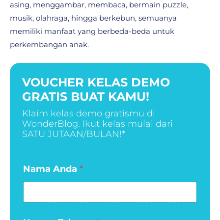
asing, menggambar, membaca, bermain puzzle,
musik, olahraga, hingga berkebun, semuanya
memiliki manfaat yang berbeda-beda untuk
perkembangan anak.
VOUCHER KELAS DEMO
GRATIS BUAT KAMU!
Klaim kelas demo gratismu di
WonderBlog. Ikut kelas mulai dari
SATU JUTAAN/BULAN!*
A
Nama Anda
*
n
d
a
A
n