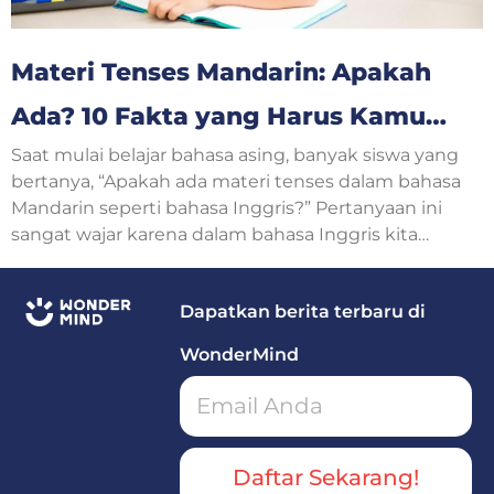
Materi Tenses Mandarin: Apakah
Ada? 10 Fakta yang Harus Kamu
Saat mulai belajar bahasa asing, banyak siswa yang
Ketahui
bertanya, “Apakah ada materi tenses dalam bahasa
Mandarin seperti bahasa Inggris?” Pertanyaan ini
sangat wajar karena dalam bahasa Inggris kita
mengenal Simple Present, Simple Past, Present
Continuous, hingga Future Tense.
Dapatkan berita terbaru di
WonderMind
Daftar Sekarang!