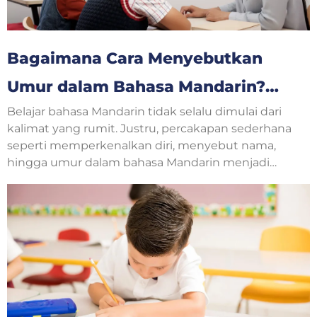
Bagaimana Cara Menyebutkan
Umur dalam Bahasa Mandarin?
Belajar bahasa Mandarin tidak selalu dimulai dari
Yuk, Belajar Bersama!
kalimat yang rumit. Justru, percakapan sederhana
seperti memperkenalkan diri, menyebut nama,
hingga umur dalam bahasa Mandarin menjadi
langkah awal yang sangat penting. Saat
berkenalan dengan teman baru, guru, atau
mengikuti kelas bahasa Mandarin, pertanyaan
tentang usia sering muncul dalam percakapan
sehari-hari.