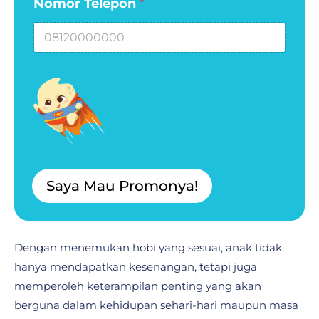
Nomor Telepon
*
d
a
A
n
d
a
Saya Mau Promonya!
Dengan menemukan hobi yang sesuai, anak tidak
hanya mendapatkan kesenangan, tetapi juga
memperoleh keterampilan penting yang akan
berguna dalam kehidupan sehari-hari maupun masa