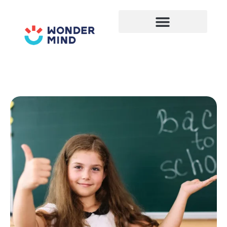
Lewati
ke
konten