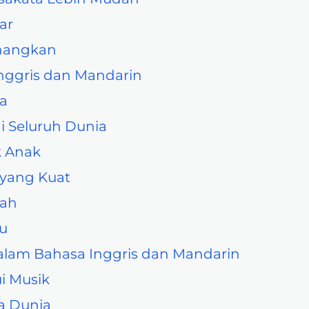
ar
enangkan
Inggris dan Mandarin
a
di Seluruh Dunia
k Anak
 yang Kuat
dah
du
dalam Bahasa Inggris dan Mandarin
i Musik
a Dunia