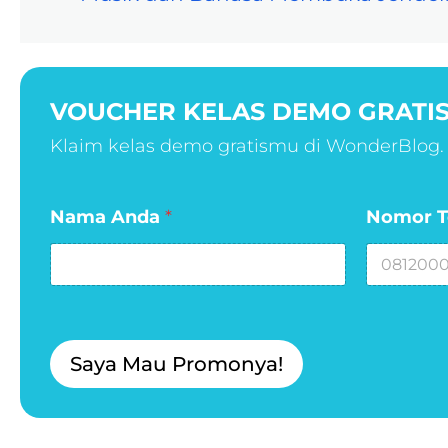
VOUCHER KELAS DEMO GRATIS
Klaim kelas demo gratismu di WonderBlog.
A
Nama Anda
*
Nomor T
n
d
a
N
o
m
o
Saya Mau Promonya!
r