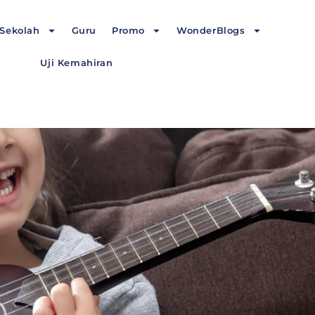
Sekolah
Guru
Promo
WonderBlogs
Uji Kemahiran