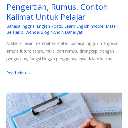
Pengertian, Rumus, Contoh
Kalimat Untuk Pelajar
Bahasa Inggris
,
English Posts
,
Learn English middle
,
Materi
Belajar di WonderBlog
/
Andin Danaryati
Artikel ini akan membahas materi bahasa Inggris mengenai
simple future tense, mulai dari rumus, dilengkapi dengan
pengertian, fungsi hingga penggunaannya dalam kalimat.
Read More »
Serba
Serbi
Ujian
IELTS,
Dari