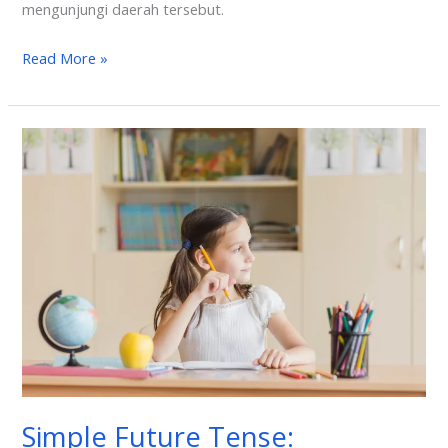
mengunjungi daerah tersebut.
Read More »
Simple
Future
Tense:
Pengertian,
Rumus,
Contoh
Kalimat
Untuk
Pelajar
Simple Future Tense: