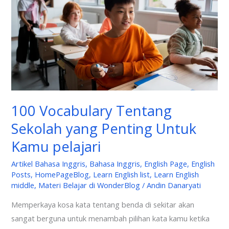
Sekolah
yang
Penting
Untuk
Kamu
pelajari
100 Vocabulary Tentang
Sekolah yang Penting Untuk
Kamu pelajari
Artikel Bahasa Inggris
,
Bahasa Inggris
,
English Page
,
English
Posts
,
HomePageBlog
,
Learn English list
,
Learn English
middle
,
Materi Belajar di WonderBlog
/
Andin Danaryati
Memperkaya kosa kata tentang benda di sekitar akan
sangat berguna untuk menambah pilihan kata kamu ketika