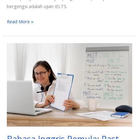
bergengsi adalah ujian IELTS.
Read More »
Bahasa
Inggris
Pemula:
Past
Perfect
Continuous
Rumus
Bahasa Inggris Pemula: Past