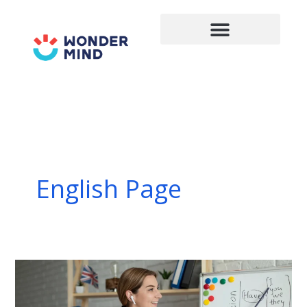
Lewati
ke
konten
English Page
50
Soal
Simple