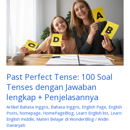
Tense:
100
Soal
Tenses
dengan
Jawaban
lengkap
+
Penjelasannya
Past Perfect Tense: 100 Soal
Tenses dengan Jawaban
lengkap + Penjelasannya
Artikel Bahasa Inggris
,
Bahasa Inggris
,
English Page
,
English
Posts
,
homepage
,
HomePageBlog
,
Learn English list
,
Learn
English middle
,
Materi Belajar di WonderBlog
/
Andin
Danaryati