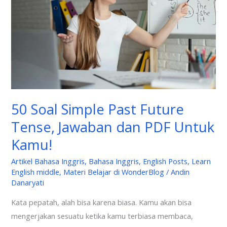
Past
Future
Tense,
Jawaban
dan
PDF
Untuk
50 Soal Simple Past Future
Kamu!
Tense, Jawaban dan PDF Untuk
Kamu!
Artikel Bahasa Inggris
,
Bahasa Inggris
,
English Posts
,
Learn
English middle
,
Materi Belajar di WonderBlog
/
Andin
Danaryati
Kata pepatah, alah bisa karena biasa. Kamu akan bisa
mengerjakan sesuatu ketika kamu terbiasa membaca,