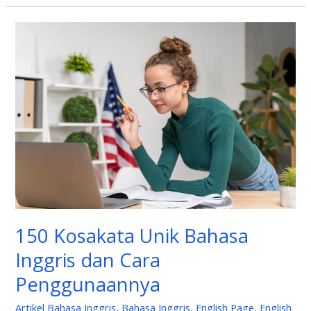
150
Kosakata
Unik
Bahasa
Inggris
dan
Cara
Penggunaannya
150 Kosakata Unik Bahasa
Inggris dan Cara
Penggunaannya
Artikel Bahasa Inggris
,
Bahasa Inggris
,
English Page
,
English