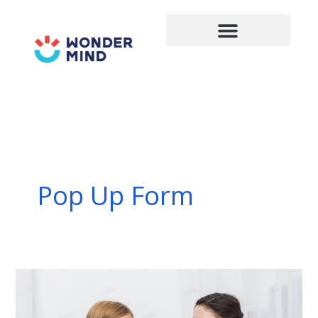
Lewati
ke
konten
Pop Up Form
Dialog
Bahasa
Inggris