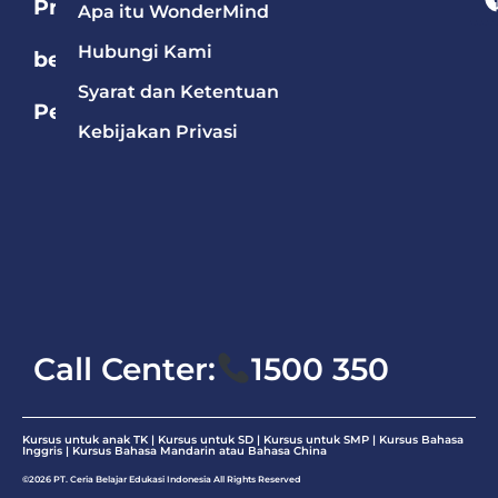
Program
Apa itu WonderMind
Hubungi Kami
berdasarkan
Syarat dan Ketentuan
Pelajaran
Kebijakan Privasi
Bahasa
Mandarin
Bahasa
Inggris
Matematika
Call Center:
1500 350
Kursus untuk anak TK | Kursus untuk SD | Kursus untuk SMP |
Kursus Bahasa
Inggris
|
Kursus Bahasa Mandarin atau Bahasa China
©2026 PT. Ceria Belajar Edukasi Indonesia All Rights Reserved