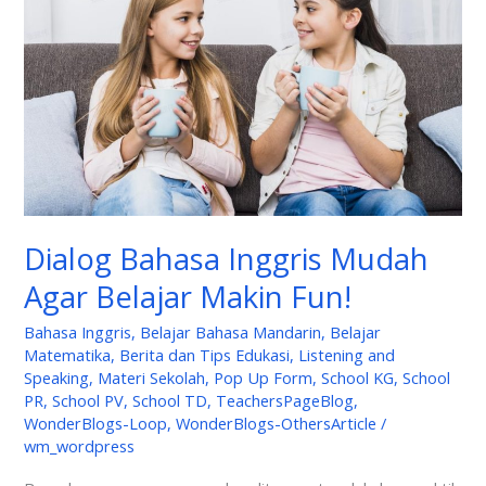
Mudah
Agar
Belajar
Makin
Fun!
Dialog Bahasa Inggris Mudah
Agar Belajar Makin Fun!
Bahasa Inggris
,
Belajar Bahasa Mandarin
,
Belajar
Matematika
,
Berita dan Tips Edukasi
,
Listening and
Speaking
,
Materi Sekolah
,
Pop Up Form
,
School KG
,
School
PR
,
School PV
,
School TD
,
TeachersPageBlog
,
WonderBlogs-Loop
,
WonderBlogs-OthersArticle
/
wm_wordpress