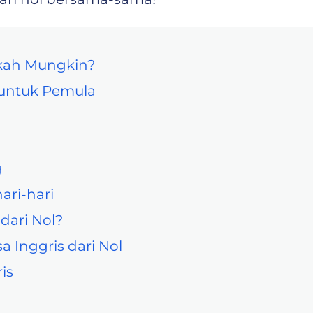
akah Mungkin?
l untuk Pemula
g
ari-hari
dari Nol?
 Inggris dari Nol
is