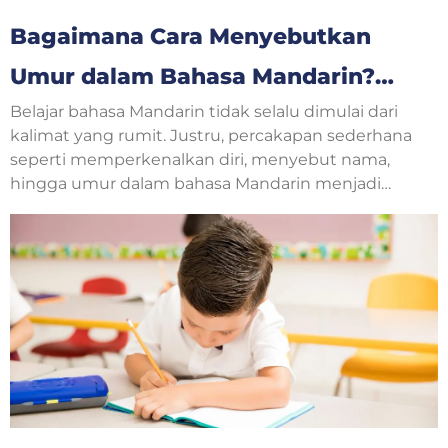
Bagaimana Cara Menyebutkan
Umur dalam Bahasa Mandarin?
Belajar bahasa Mandarin tidak selalu dimulai dari
Yuk, Belajar Bersama!
kalimat yang rumit. Justru, percakapan sederhana
seperti memperkenalkan diri, menyebut nama,
hingga umur dalam bahasa Mandarin menjadi
langkah awal yang sangat penting. Saat
berkenalan dengan teman baru, guru, atau
mengikuti kelas bahasa Mandarin, pertanyaan
tentang usia sering muncul dalam percakapan
sehari-hari.