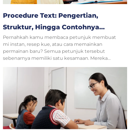
Procedure Text: Pengertian,
Struktur, Hingga Contohnya
Pernahkah kamu membaca petunjuk membuat
Untuk Pemula Bahasa Inggris
mi instan, resep kue, atau cara memainkan
permainan baru? Semua petunjuk tersebut
sebenarnya memiliki satu kesamaan. Mereka
menjelaskan langkah-langkah yang harus
dilakukan secara berurutan. Dalam pelajaran
bahasa Inggris, jenis teks seperti ini disebut
procedure text.