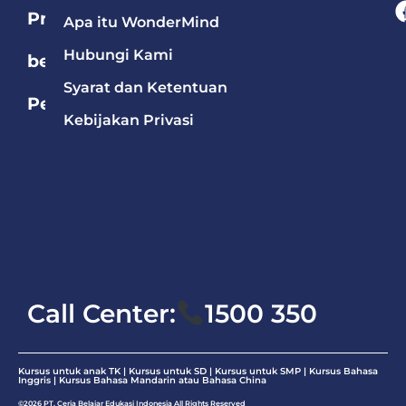
Program
Apa itu WonderMind
Hubungi Kami
berdasarkan
Syarat dan Ketentuan
Pelajaran
Kebijakan Privasi
Bahasa
Mandarin
Bahasa
Inggris
Matematika
Call Center:
1500 350
Kursus untuk anak TK | Kursus untuk SD | Kursus untuk SMP |
Kursus Bahasa
Inggris
|
Kursus Bahasa Mandarin atau Bahasa China
©2026 PT. Ceria Belajar Edukasi Indonesia All Rights Reserved