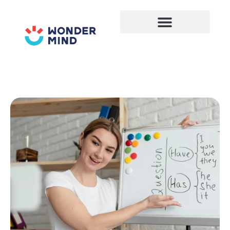
Lewati
ke
konten