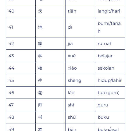
40
天
tiān
langit/hari
bumi/tana
41
地
dì
h
42
家
jiā
rumah
43
学
xué
belajar
44
校
xiào
sekolah
45
生
shēng
hidup/lahir
46
老
lǎo
tua (guru)
47
师
shī
guru
48
书
shū
buku
49
本
běn
buku/asal