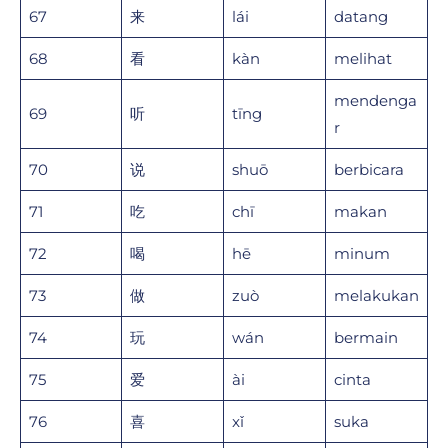
67
来
lái
datang
68
看
kàn
melihat
mendenga
69
听
tīng
r
70
说
shuō
berbicara
71
吃
chī
makan
72
喝
hē
minum
73
做
zuò
melakukan
74
玩
wán
bermain
75
爱
ài
cinta
76
喜
xǐ
suka