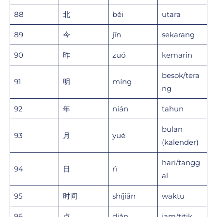
88
北
běi
utara
89
今
jīn
sekarang
90
昨
zuó
kemarin
besok/tera
91
明
míng
ng
92
年
nián
tahun
bulan
93
月
yuè
(kalender)
hari/tangg
94
日
rì
al
95
时间
shíjiān
waktu
96
点
diǎn
jam/titik