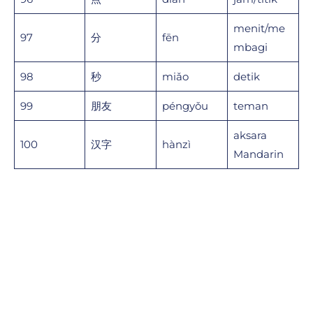
menit/me
97
分
fēn
mbagi
98
秒
miǎo
detik
99
朋友
péngyǒu
teman
aksara
100
汉字
hànzì
Mandarin