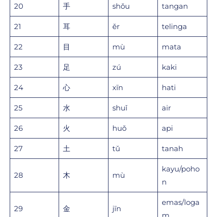
20
手
shǒu
tangan
21
耳
ěr
telinga
22
目
mù
mata
23
足
zú
kaki
24
心
xīn
hati
25
水
shuǐ
air
26
火
huǒ
api
27
土
tǔ
tanah
kayu/poho
28
木
mù
n
emas/loga
29
金
jīn
m