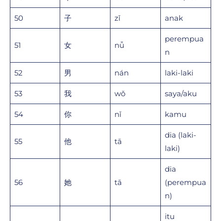
50
子
zǐ
anak
perempua
51
女
nǚ
n
52
男
nán
laki-laki
53
我
wǒ
saya/aku
54
你
nǐ
kamu
dia (laki-
55
他
tā
laki)
dia
56
她
tā
(perempua
n)
itu