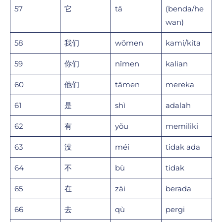
57
它
tā
(benda/he
wan)
58
我们
wǒmen
kami/kita
59
你们
nǐmen
kalian
60
他们
tāmen
mereka
61
是
shì
adalah
62
有
yǒu
memiliki
63
没
méi
tidak ada
64
不
bù
tidak
65
在
zài
berada
66
去
qù
pergi