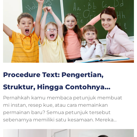
Procedure Text: Pengertian,
Struktur, Hingga Contohnya
Pernahkah kamu membaca petunjuk membuat
Untuk Pemula Bahasa Inggris
mi instan, resep kue, atau cara memainkan
permainan baru? Semua petunjuk tersebut
sebenarnya memiliki satu kesamaan. Mereka
menjelaskan langkah-langkah yang harus
dilakukan secara berurutan. Dalam pelajaran