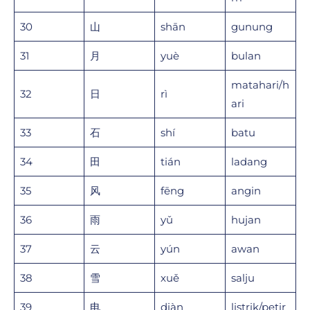
30
山
shān
gunung
31
月
yuè
bulan
matahari/h
32
日
rì
ari
33
石
shí
batu
34
田
tián
ladang
35
风
fēng
angin
36
雨
yǔ
hujan
37
云
yún
awan
38
雪
xuě
salju
39
电
diàn
listrik/petir