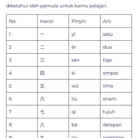
diketahui oleh pemula untuk kamu pelajari.
No
Hanzi
Pinyin
Arti
1
一
yī
satu
2
二
èr
dua
3
三
sān
tiga
4
四
sì
empat
5
五
wǔ
lima
6
六
liù
enam
7
七
qī
tujuh
8
八
bā
delapan
9
九
jiǔ
sembilan