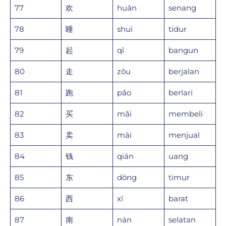
77
欢
huān
senang
78
睡
shuì
tidur
79
起
qǐ
bangun
80
走
zǒu
berjalan
81
跑
pǎo
berlari
82
买
mǎi
membeli
83
卖
mài
menjual
84
钱
qián
uang
85
东
dōng
timur
86
西
xī
barat
87
南
nán
selatan