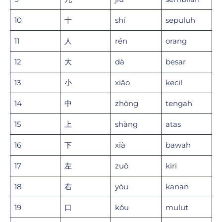
10
十
shí
sepuluh
11
人
rén
orang
12
大
dà
besar
13
小
xiǎo
kecil
14
中
zhōng
tengah
15
上
shàng
atas
16
下
xià
bawah
17
左
zuǒ
kiri
18
右
yòu
kanan
19
口
kǒu
mulut