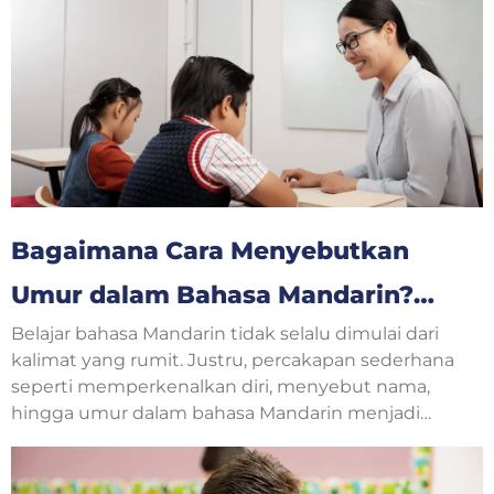
bahasa Inggris, jenis teks seperti ini disebut
procedure text.
Bagaimana Cara Menyebutkan
Umur dalam Bahasa Mandarin?
Belajar bahasa Mandarin tidak selalu dimulai dari
Yuk, Belajar Bersama!
kalimat yang rumit. Justru, percakapan sederhana
seperti memperkenalkan diri, menyebut nama,
hingga umur dalam bahasa Mandarin menjadi
langkah awal yang sangat penting. Saat
berkenalan dengan teman baru, guru, atau
mengikuti kelas bahasa Mandarin, pertanyaan