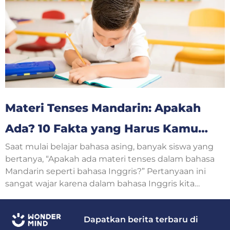
tentang usia sering muncul dalam percakapan
sehari-hari.
Materi Tenses Mandarin: Apakah
Ada? 10 Fakta yang Harus Kamu
Saat mulai belajar bahasa asing, banyak siswa yang
Ketahui
bertanya, “Apakah ada materi tenses dalam bahasa
Mandarin seperti bahasa Inggris?” Pertanyaan ini
sangat wajar karena dalam bahasa Inggris kita
mengenal Simple Present, Simple Past, Present
Continuous, hingga Future Tense.
Dapatkan berita terbaru di