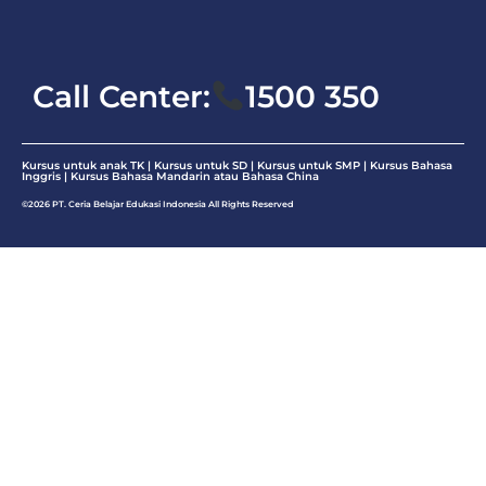
Matematika
Call Center:
1500 350
Kursus untuk anak TK | Kursus untuk SD | Kursus untuk SMP |
Kursus Bahasa
Inggris
|
Kursus Bahasa Mandarin atau Bahasa China
©2026 PT. Ceria Belajar Edukasi Indonesia All Rights Reserved