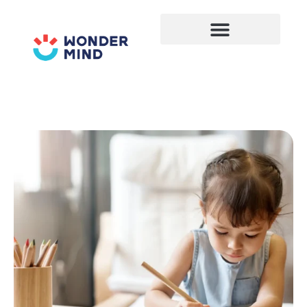
Lewati
ke
konten