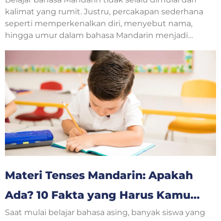
Yuk, Belajar Bersama!
kalimat yang rumit. Justru, percakapan sederhana
seperti memperkenalkan diri, menyebut nama,
hingga umur dalam bahasa Mandarin menjadi
langkah awal yang sangat penting. Saat
berkenalan dengan teman baru, guru, atau
mengikuti kelas bahasa Mandarin, pertanyaan
tentang usia sering muncul dalam percakapan
sehari-hari.
Materi Tenses Mandarin: Apakah
Ada? 10 Fakta yang Harus Kamu
Saat mulai belajar bahasa asing, banyak siswa yang
Ketahui