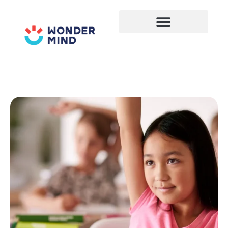
Lewati
ke
konten