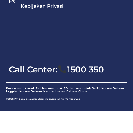
Pelajaran
Kebijakan Privasi
Bahasa
Mandarin
Bahasa
Inggris
Matematika
Call Center:
1500 350
Kursus untuk anak TK | Kursus untuk SD | Kursus untuk SMP |
Kursus Bahasa
Inggris
|
Kursus Bahasa Mandarin atau Bahasa China
©2026 PT. Ceria Belajar Edukasi Indonesia All Rights Reserved