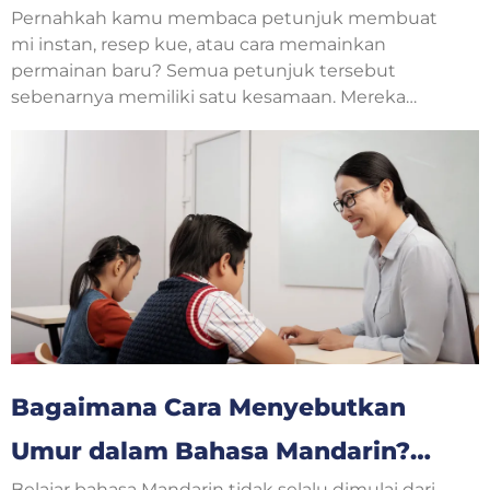
Pernahkah kamu membaca petunjuk membuat
Untuk Pemula Bahasa Inggris
mi instan, resep kue, atau cara memainkan
permainan baru? Semua petunjuk tersebut
sebenarnya memiliki satu kesamaan. Mereka
menjelaskan langkah-langkah yang harus
dilakukan secara berurutan. Dalam pelajaran
bahasa Inggris, jenis teks seperti ini disebut
procedure text.
Bagaimana Cara Menyebutkan
Umur dalam Bahasa Mandarin?
Belajar bahasa Mandarin tidak selalu dimulai dari