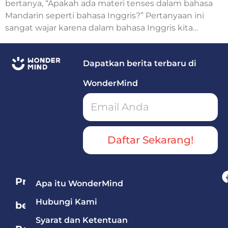
bertanya, “Apakah ada materi tenses dalam bahasa
Mandarin seperti bahasa Inggris?” Pertanyaan ini
sangat wajar karena dalam bahasa Inggris kita
mengenal Simple Present, Simple Past, Present
Continuous, hingga Future Tense.
Dapatkan berita terbaru di
WonderMind
Daftar Sekarang!
Program
Apa itu WonderMind
Hubungi Kami
berdasarkan
Syarat dan Ketentuan