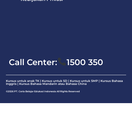
Bahasa
Mandarin
Bahasa
Inggris
Matematika
Call Center:
1500 350
Kursus untuk anak TK | Kursus untuk SD | Kursus untuk SMP |
Kursus Bahasa
Inggris
|
Kursus Bahasa Mandarin atau Bahasa China
©2026 PT. Ceria Belajar Edukasi Indonesia All Rights Reserved