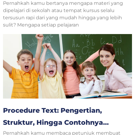
Pernahkah kamu bertanya mengapa materi yang
Lengkap untuk Orang Tua dan
dipelajari di sekolah atau tempat kursus selalu
Anak
tersusun rapi dari yang mudah hingga yang lebih
sulit? Mengapa setiap pelajaran
Procedure Text: Pengertian,
Struktur, Hingga Contohnya
Pernahkah kamu membaca petunjuk membuat
Untuk Pemula Bahasa Inggris