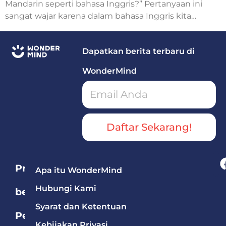
Mandarin seperti bahasa Inggris?” Pertanyaan ini
sangat wajar karena dalam bahasa Inggris kita
mengenal Simple Present, Simple Past, Present
Continuous, hingga Future Tense.
Dapatkan berita terbaru di
WonderMind
Daftar Sekarang!
Program
Apa itu WonderMind
Hubungi Kami
berdasarkan
Syarat dan Ketentuan
Pelajaran
Kebijakan Privasi