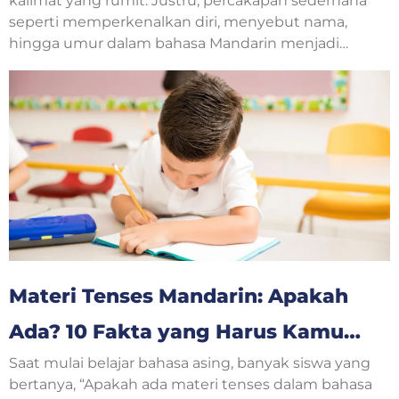
kalimat yang rumit. Justru, percakapan sederhana
seperti memperkenalkan diri, menyebut nama,
hingga umur dalam bahasa Mandarin menjadi
langkah awal yang sangat penting. Saat
berkenalan dengan teman baru, guru, atau
mengikuti kelas bahasa Mandarin, pertanyaan
tentang usia sering muncul dalam percakapan
sehari-hari.
Materi Tenses Mandarin: Apakah
Ada? 10 Fakta yang Harus Kamu
Saat mulai belajar bahasa asing, banyak siswa yang
Ketahui
bertanya, “Apakah ada materi tenses dalam bahasa