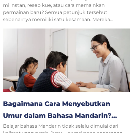
mi instan, resep kue, atau cara memainkan
permainan baru? Semua petunjuk tersebut
sebenarnya memiliki satu kesamaan. Mereka
menjelaskan langkah-langkah yang harus
dilakukan secara berurutan. Dalam pelajaran
bahasa Inggris, jenis teks seperti ini disebut
procedure text.
Bagaimana Cara Menyebutkan
Umur dalam Bahasa Mandarin?
Belajar bahasa Mandarin tidak selalu dimulai dari
Yuk, Belajar Bersama!