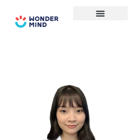
Lewati
ke
konten