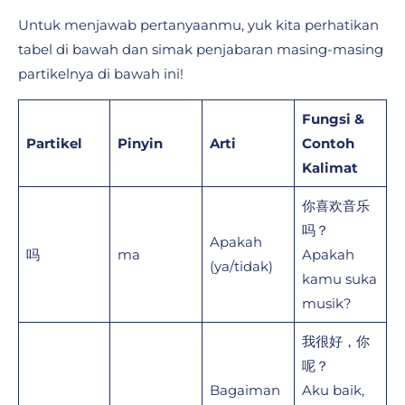
Untuk menjawab pertanyaanmu, yuk kita perhatikan
tabel di bawah dan simak penjabaran masing-masing
partikelnya di bawah ini!
Fungsi &
Partikel
Pinyin
Arti
Contoh
Kalimat
你喜欢音乐
吗？
Apakah
吗
ma
Apakah
(ya/tidak)
kamu suka
musik?
我很好，你
呢？
Bagaiman
Aku baik,