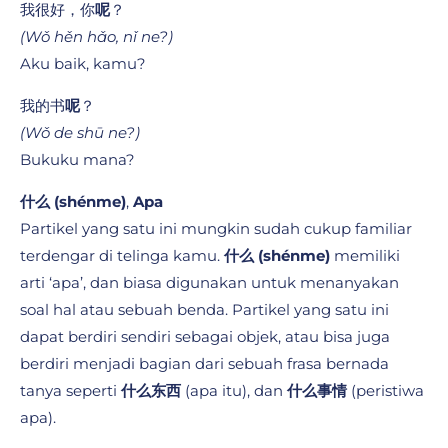
我很好，你
呢
？
(Wǒ hěn hǎo, nǐ ne?)
Aku baik, kamu?
我的书
呢
？
(Wǒ de shū ne?)
Bukuku mana?
什么 (shénme)
,
Apa
Partikel yang satu ini mungkin sudah cukup familiar
terdengar di telinga kamu.
什么 (shénme)
memiliki
arti ‘apa’, dan biasa digunakan untuk menanyakan
soal hal atau sebuah benda. Partikel yang satu ini
dapat berdiri sendiri sebagai objek, atau bisa juga
berdiri menjadi bagian dari sebuah frasa bernada
tanya seperti
什么东西
(apa itu), dan
什么事情
(peristiwa
apa).