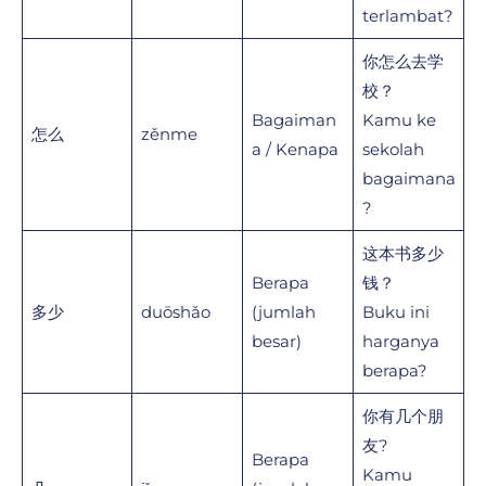
terlambat?
你怎么去学
校？
Bagaiman
Kamu ke
怎么
zěnme
a / Kenapa
sekolah
bagaimana
?
这本书多少
Berapa
钱？
多少
duōshǎo
(jumlah
Buku ini
besar)
harganya
berapa?
你有几个朋
友?
Berapa
Kamu