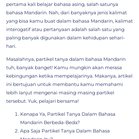
pertama kali belajar bahasa asing, salah satunya
bahasa Mandarin. Nah, dari banyaknya jenis kalimat
yang bisa kamu buat dalam bahasa Mandarin, kalimat
interogatif atau pertanyaan adalah salah satu yang
paling banyak digunakan dalam kehidupan sehari-
hari.
Masalahnya, partikel tanya dalam bahasa Mandarin
tuh, banyak banget! Kamu mungkin akan merasa
kebingungan ketika mempelajarinya. Makanya, artikel
ini bertujuan untuk membantu kamu memahami
lebih lanjut mengenai masing-masing partikel
tersebut. Yuk, pelajari bersama!
Kenapa Ya, Partikel Tanya Dalam Bahasa
Mandarin Berbeda-Beda?
Apa Saja Partikel Tanya Dalam Bahasa