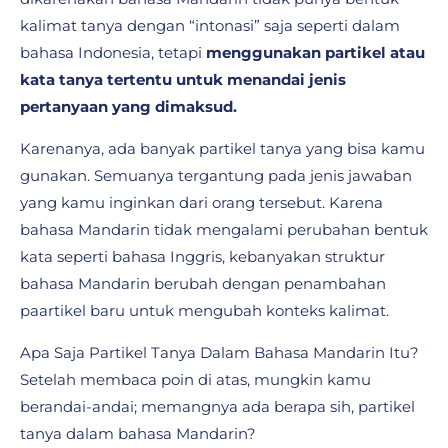
kalimat tanya dengan “intonasi” saja seperti dalam
bahasa Indonesia, tetapi
menggunakan partikel atau
kata tanya tertentu untuk menandai jenis
pertanyaan yang dimaksud.
Karenanya, ada banyak partikel tanya yang bisa kamu
gunakan. Semuanya tergantung pada jenis jawaban
yang kamu inginkan dari orang tersebut. Karena
bahasa Mandarin tidak mengalami perubahan bentuk
kata seperti bahasa Inggris, kebanyakan struktur
bahasa Mandarin berubah dengan penambahan
paartikel baru untuk mengubah konteks kalimat.
Apa Saja Partikel Tanya Dalam Bahasa Mandarin Itu?
Setelah membaca poin di atas, mungkin kamu
berandai-andai; memangnya ada berapa sih, partikel
tanya dalam bahasa Mandarin?