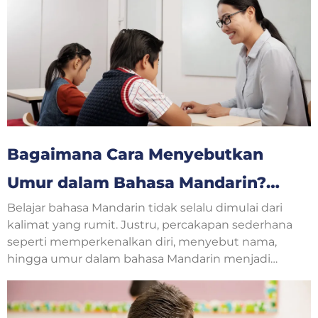
bahasa Inggris, jenis teks seperti ini disebut
procedure text.
Bagaimana Cara Menyebutkan
Umur dalam Bahasa Mandarin?
Belajar bahasa Mandarin tidak selalu dimulai dari
Yuk, Belajar Bersama!
kalimat yang rumit. Justru, percakapan sederhana
seperti memperkenalkan diri, menyebut nama,
hingga umur dalam bahasa Mandarin menjadi
langkah awal yang sangat penting. Saat
berkenalan dengan teman baru, guru, atau
mengikuti kelas bahasa Mandarin, pertanyaan