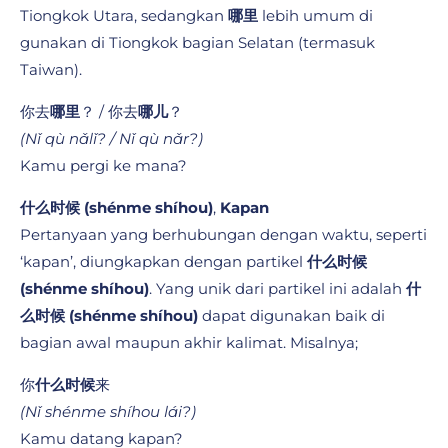
Tiongkok Utara, sedangkan
哪里
lebih umum di
gunakan di Tiongkok bagian Selatan (termasuk
Taiwan).
你去
哪里
？ / 你去
哪儿
？
(Nǐ qù nǎlǐ? / Nǐ qù nǎr?)
Kamu pergi ke mana?
什么时候 (shénme shíhou)
,
Kapan
Pertanyaan yang berhubungan dengan waktu, seperti
‘kapan’, diungkapkan dengan partikel
什么时候
(shénme shíhou)
. Yang unik dari partikel ini adalah
什
么时候 (shénme shíhou)
dapat digunakan baik di
bagian awal maupun akhir kalimat. Misalnya;
你
什么时候
来
(Nǐ shénme shíhou lái?)
Kamu datang kapan?