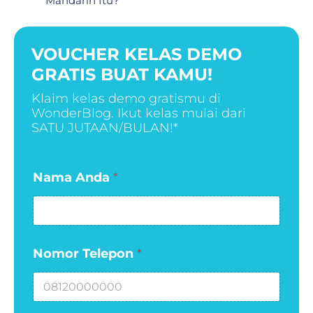
Mandarin Itu?
VOUCHER KELAS DEMO
GRATIS BUAT KAMU!
Klaim kelas demo gratismu di
WonderBlog. Ikut kelas mulai dari
SATU JUTAAN/BULAN!*
N
Nama Anda
*
a
m
a
*
N
Nomor Telepon
*
o
m
o
r