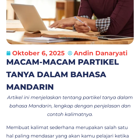
Oktober 6, 2025
Andin Danaryati
MACAM-MACAM PARTIKEL
TANYA DALAM BAHASA
MANDARIN
Artikel ini menjelaskan tentang partikel tanya dalam
bahasa Mandarin, lengkap dengan penjelasan dan
contoh kalimatnya.
Membuat kalimat sederhana merupakan salah satu
hal paling mendasar yang akan kamu pelajari ketika