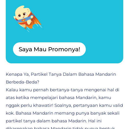
L
a
y
o
u
t
Saya Mau Promonya!
Kenapa Ya, Partikel Tanya Dalam Bahasa Mandarin
Berbeda-Beda?
Kalau kamu pernah bertanya-tanya mengenai hal di
atas ketika mempelajari bahasa Mandarin, kamu
nggak perlu khawatir! Soalnya, pertanyaan kamu valid
kok. Bahasa Mandarin memang punya banyak sekali
partikel tanya dalam bahasa Madarin. Hal ini
dikarenakan bahasa Mandarin tidak punya bentuk