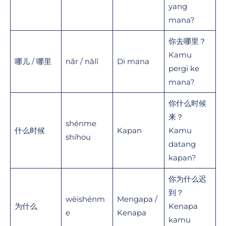
yang
mana?
你去哪里？
Kamu
哪儿 / 哪里
nǎr / nǎlǐ
Di mana
pergi ke
mana?
你什么时候
来？
shénme
什么时候
Kapan
Kamu
shíhou
datang
kapan?
你为什么迟
到？
wèishénm
Mengapa /
为什么
Kenapa
e
Kenapa
kamu