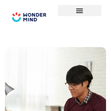
Lewati
ke
konten