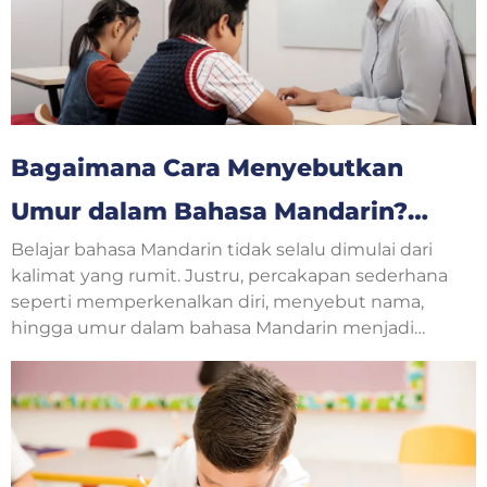
Bagaimana Cara Menyebutkan
Umur dalam Bahasa Mandarin?
Belajar bahasa Mandarin tidak selalu dimulai dari
Yuk, Belajar Bersama!
kalimat yang rumit. Justru, percakapan sederhana
seperti memperkenalkan diri, menyebut nama,
hingga umur dalam bahasa Mandarin menjadi
langkah awal yang sangat penting. Saat
berkenalan dengan teman baru, guru, atau
mengikuti kelas bahasa Mandarin, pertanyaan
tentang usia sering muncul dalam percakapan
sehari-hari.