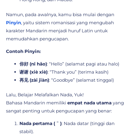
Namun, pada awalnya, kamu bisa mulai dengan
Pinyin
, yaitu sistem romanisasi yang mengubah
karakter Mandarin menjadi huruf Latin untuk
memudahkan pengucapan.
Contoh Pinyin:
你好 (nǐ hǎo)
: “Hello” (selamat pagi atau halo)
谢谢 (xiè xiè)
: “Thank you” (terima kasih)
再见 (zài jiàn)
: “Goodbye” (selamat tinggal)
Lalu, Belajar Melafalkan Nada, Yuk!
Bahasa Mandarin memiliki
empat nada utama
yang
sangat penting untuk pengucapan yang benar:
Nada pertama ( ˉ )
: Nada datar (tinggi dan
stabil).