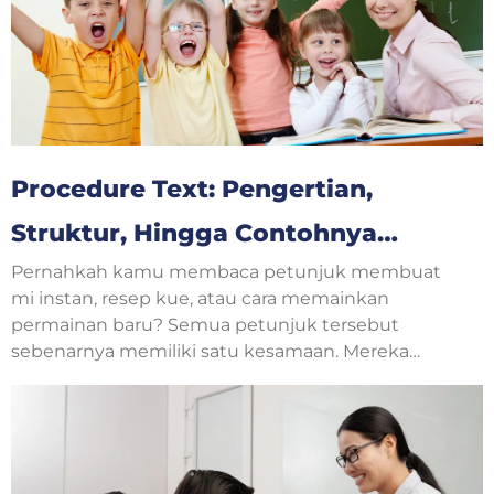
Procedure Text: Pengertian,
Struktur, Hingga Contohnya
Pernahkah kamu membaca petunjuk membuat
Untuk Pemula Bahasa Inggris
mi instan, resep kue, atau cara memainkan
permainan baru? Semua petunjuk tersebut
sebenarnya memiliki satu kesamaan. Mereka
menjelaskan langkah-langkah yang harus
dilakukan secara berurutan. Dalam pelajaran
bahasa Inggris, jenis teks seperti ini disebut
procedure text.