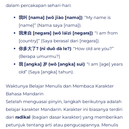
dalam percakapan sehari-hari:
我叫 [nama] (wǒ jiào [nama])
: “My name is
[name]” (Nama saya [nama]).
我来自 [negara] (wǒ láizì [negara])
: “I am from
[country]” (Saya berasal dari [negara]).
你多大了? (nǐ duō dà le?)
: “How old are you?”
(Berapa umurmu?)
我 [angka] 岁 (wǒ [angka] suì)
: “I am [age] years
old” (Saya [angka] tahun).
Waktunya Belajar Menulis dan Membaca Karakter
Bahasa Mandarin
Setelah menguasai pinyin, langkah berikutnya adalah
belajar karakter Mandarin. Karakter ini biasanya terdiri
dari
radikal
(bagian dasar karakter) yang memberikan
petunjuk tentang arti atau pengucapannya. Menulis