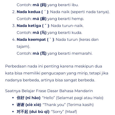
Contoh:
mā (妈)
yang berarti ibu.
Nada kedua ( ˊ )
: Nada naik (seperti nada tanya).
Contoh:
má (麻)
yang berarti hemp.
Nada ketiga ( ˇ )
: Nada turun-naik.
Contoh:
mǎ (马)
yang berarti kuda.
Nada keempat ( ˋ )
: Nada turun (keras dan
tajam).
Contoh:
mà (骂)
yang berarti memarahi.
Perbedaan nada ini penting karena meskipun dua
kata bisa memiliki pengucapan yang mirip, tetapi jika
nadanya berbeda, artinya bisa sangat berbeda.
Saatnya Belajar Frase Dasar Bahasa Mandarin
你好 (nǐ hǎo)
: “Hello” (Selamat pagi atau Halo)
谢谢 (xiè xiè)
: “Thank you” (Terima kasih)
对不起 (duì bù qǐ)
: “Sorry” (Maaf)