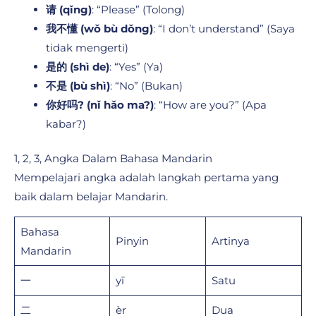
请 (qǐng)
: “Please” (Tolong)
我不懂 (wǒ bù dǒng)
: “I don’t understand” (Saya
tidak mengerti)
是的 (shì de)
: “Yes” (Ya)
不是 (bù shì)
: “No” (Bukan)
你好吗? (nǐ hǎo ma?)
: “How are you?” (Apa
kabar?)
1, 2, 3, Angka Dalam Bahasa Mandarin
Mempelajari angka adalah langkah pertama yang
baik dalam belajar Mandarin.
Bahasa
Pinyin
Artinya
Mandarin
一
yī
Satu
二
èr
Dua