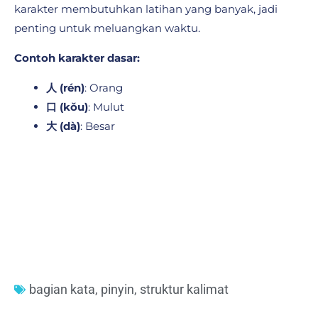
karakter membutuhkan latihan yang banyak, jadi
penting untuk meluangkan waktu.
Contoh karakter dasar:
人 (rén)
: Orang
口 (kǒu)
: Mulut
大 (dà)
: Besar
bagian kata
,
pinyin
,
struktur kalimat