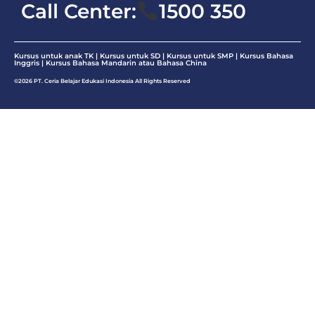
Call Center:
1500 350
Kursus untuk anak TK | Kursus untuk SD | Kursus untuk SMP |
Kursus Bahasa
Inggris
|
Kursus Bahasa Mandarin atau Bahasa China
©2026 PT. Ceria Belajar Edukasi Indonesia All Rights Reserved