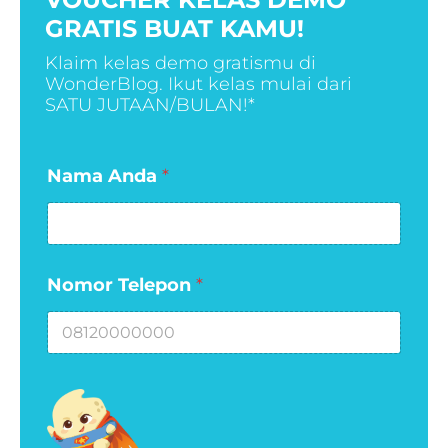
GRATIS BUAT KAMU!
Klaim kelas demo gratismu di
WonderBlog. Ikut kelas mulai dari
SATU JUTAAN/BULAN!*
*
Nama Anda
*
N
o
m
o
r
Nomor Telepon
*
*
A
n
d
a