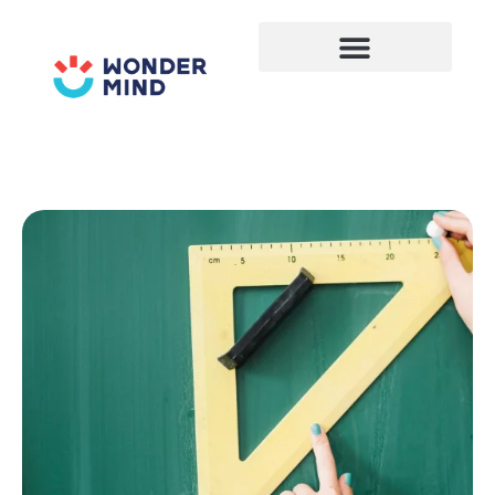
Lewati
ke
konten