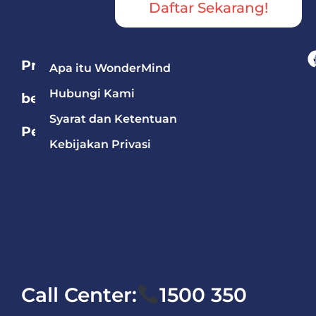
Daftar Sekarang!
Program
Apa itu WonderMind
Hubungi Kami
berdasarkan
Syarat dan Ketentuan
Pelajaran
Kebijakan Privasi
Bahasa
Mandarin
Bahasa
Inggris
Matematika
Call Center:
1500 350