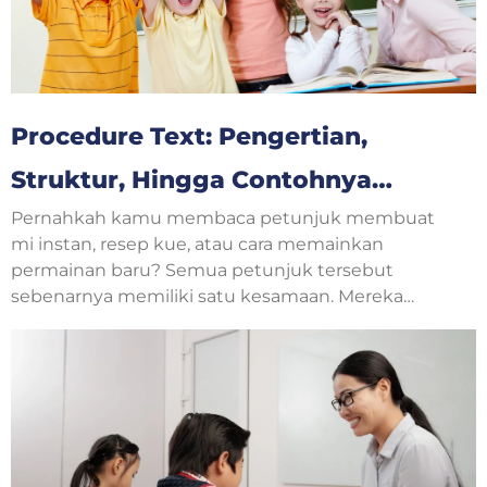
Procedure Text: Pengertian,
Struktur, Hingga Contohnya
Pernahkah kamu membaca petunjuk membuat
Untuk Pemula Bahasa Inggris
mi instan, resep kue, atau cara memainkan
permainan baru? Semua petunjuk tersebut
sebenarnya memiliki satu kesamaan. Mereka
menjelaskan langkah-langkah yang harus
dilakukan secara berurutan. Dalam pelajaran
bahasa Inggris, jenis teks seperti ini disebut
procedure text.