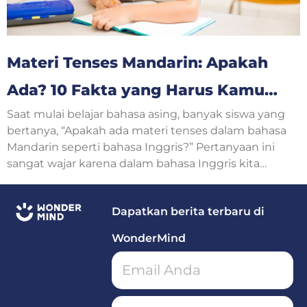
Materi Tenses Mandarin: Apakah
Ada? 10 Fakta yang Harus Kamu
Saat mulai belajar bahasa asing, banyak siswa yang
Ketahui
bertanya, “Apakah ada materi tenses dalam bahasa
Mandarin seperti bahasa Inggris?” Pertanyaan ini
sangat wajar karena dalam bahasa Inggris kita
mengenal Simple Present, Simple Past, Present
Continuous, hingga Future Tense.
Dapatkan berita terbaru di
WonderMind