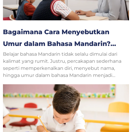
Bagaimana Cara Menyebutkan
Umur dalam Bahasa Mandarin?
Belajar bahasa Mandarin tidak selalu dimulai dari
Yuk, Belajar Bersama!
kalimat yang rumit. Justru, percakapan sederhana
seperti memperkenalkan diri, menyebut nama,
hingga umur dalam bahasa Mandarin menjadi
langkah awal yang sangat penting. Saat
berkenalan dengan teman baru, guru, atau
mengikuti kelas bahasa Mandarin, pertanyaan
tentang usia sering muncul dalam percakapan
sehari-hari.