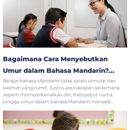
procedure text.
Bagaimana Cara Menyebutkan
Umur dalam Bahasa Mandarin?
Belajar bahasa Mandarin tidak selalu dimulai dari
Yuk, Belajar Bersama!
kalimat yang rumit. Justru, percakapan sederhana
seperti memperkenalkan diri, menyebut nama,
hingga umur dalam bahasa Mandarin menjadi
langkah awal yang sangat penting. Saat
berkenalan dengan teman baru, guru, atau
mengikuti kelas bahasa Mandarin, pertanyaan
tentang usia sering muncul dalam percakapan