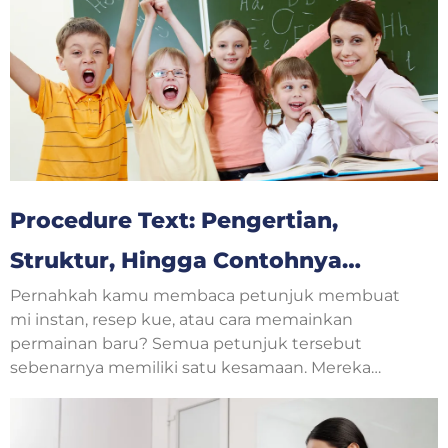
Procedure Text: Pengertian,
Struktur, Hingga Contohnya
Pernahkah kamu membaca petunjuk membuat
Untuk Pemula Bahasa Inggris
mi instan, resep kue, atau cara memainkan
permainan baru? Semua petunjuk tersebut
sebenarnya memiliki satu kesamaan. Mereka
menjelaskan langkah-langkah yang harus
dilakukan secara berurutan. Dalam pelajaran
bahasa Inggris, jenis teks seperti ini disebut