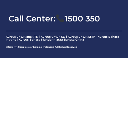
Call Center:
1500 350
Kursus untuk anak TK | Kursus untuk SD | Kursus untuk SMP |
Kursus Bahasa
Inggris
|
Kursus Bahasa Mandarin atau Bahasa China
©2026 PT. Ceria Belajar Edukasi Indonesia All Rights Reserved