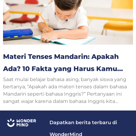
sehari-hari.
Materi Tenses Mandarin: Apakah
Ada? 10 Fakta yang Harus Kamu
Saat mulai belajar bahasa asing, banyak siswa yang
Ketahui
bertanya, “Apakah ada materi tenses dalam bahasa
Mandarin seperti bahasa Inggris?” Pertanyaan ini
sangat wajar karena dalam bahasa Inggris kita
mengenal Simple Present, Simple Past, Present
Continuous, hingga Future Tense.
Dapatkan berita terbaru di
WonderMind