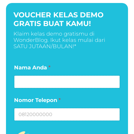
VOUCHER KELAS DEMO
GRATIS BUAT KAMU!
Klaim kelas demo gratismu di
WonderBlog. Ikut kelas mulai dari
SATU JUTAAN/BULAN!*
A
Nama Anda
*
n
d
a
N
o
Nomor Telepon
*
m
o
r
N
a
m