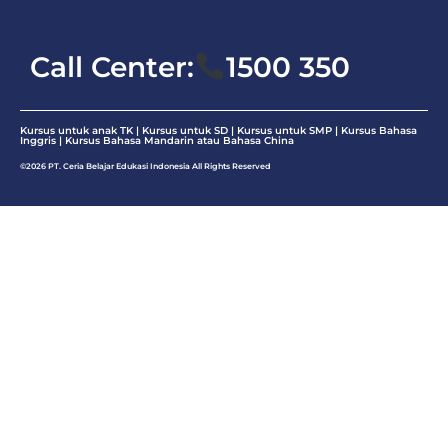
Call Center:
1500 350
Kursus untuk anak TK | Kursus untuk SD | Kursus untuk SMP |
Kursus Bahasa
Inggris
|
Kursus Bahasa Mandarin atau Bahasa China
©2026 PT. Ceria Belajar Edukasi Indonesia All Rights Reserved