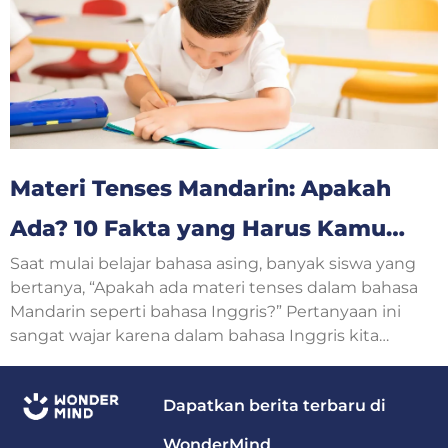
tentang usia sering muncul dalam percakapan
sehari-hari.
Materi Tenses Mandarin: Apakah
Ada? 10 Fakta yang Harus Kamu
Saat mulai belajar bahasa asing, banyak siswa yang
Ketahui
bertanya, “Apakah ada materi tenses dalam bahasa
Mandarin seperti bahasa Inggris?” Pertanyaan ini
sangat wajar karena dalam bahasa Inggris kita
mengenal Simple Present, Simple Past, Present
Continuous, hingga Future Tense.
Dapatkan berita terbaru di
WonderMind