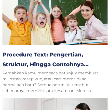
Procedure Text: Pengertian,
Struktur, Hingga Contohnya
Pernahkah kamu membaca petunjuk membuat
Untuk Pemula Bahasa Inggris
mi instan, resep kue, atau cara memainkan
permainan baru? Semua petunjuk tersebut
sebenarnya memiliki satu kesamaan. Mereka
menjelaskan langkah-langkah yang harus
dilakukan secara berurutan. Dalam pelajaran
bahasa Inggris, jenis teks seperti ini disebut