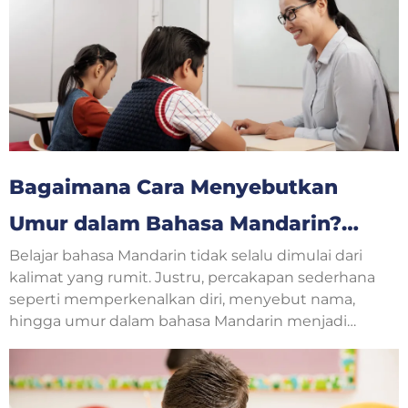
procedure text.
Bagaimana Cara Menyebutkan
Umur dalam Bahasa Mandarin?
Belajar bahasa Mandarin tidak selalu dimulai dari
Yuk, Belajar Bersama!
kalimat yang rumit. Justru, percakapan sederhana
seperti memperkenalkan diri, menyebut nama,
hingga umur dalam bahasa Mandarin menjadi
langkah awal yang sangat penting. Saat
berkenalan dengan teman baru, guru, atau
mengikuti kelas bahasa Mandarin, pertanyaan