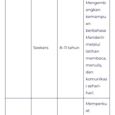
Mengemb
angkan
kemampu
an
berbahasa
Mandarin
melalui
Seekers
8–11 tahun
latihan
membaca,
menulis,
dan
komunikas
i sehari-
hari.
Memperku
at