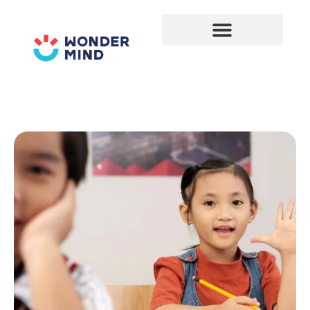
Lewati
ke
konten