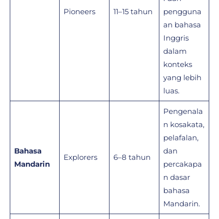
Pioneers
11–15 tahun
pengguna
an bahasa
Inggris
dalam
konteks
yang lebih
luas.
Pengenala
n kosakata,
pelafalan,
Bahasa
dan
Explorers
6–8 tahun
Mandarin
percakapa
n dasar
bahasa
Mandarin.