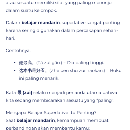
atau sesuatu memiliki sifat yang paling menonjol
dalam suatu kelompok.
Dalam
belajar mandarin
, superlative sangat penting
karena sering digunakan dalam percakapan sehari-
hari.
Contohnya:
他最高。(Tā zuì gāo.) = Dia paling tinggi.
这本书最好看。(Zhè běn shū zuì hǎokàn.) = Buku
ini paling menarik.
Kata
最 (zuì)
selalu menjadi penanda utama bahwa
kita sedang membicarakan sesuatu yang “paling”.
Mengapa Belajar Superlative Itu Penting?
Saat
belajar mandarin
, kemampuan membuat
perbandingan akan membantu kamu: