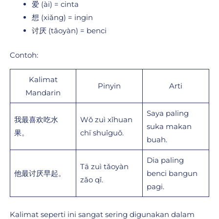
爱 (ài) = cinta
想 (xiǎng) = ingin
讨厌 (tǎoyàn) = benci
Contoh:
Kalimat
Pinyin
Arti
Mandarin
Saya paling
我最喜欢吃水
Wǒ zuì xǐhuan
suka makan
果。
chī shuǐguǒ.
buah.
Dia paling
Tā zuì tǎoyàn
他最讨厌早起。
benci bangun
zǎo qǐ.
pagi.
Kalimat seperti ini sangat sering digunakan dalam