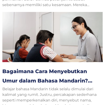
sebenarnya memiliki satu kesamaan. Mereka
menjelaskan langkah-langkah yang harus
dilakukan secara berurutan. Dalam pelajaran
bahasa Inggris, jenis teks seperti ini disebut
procedure text.
Bagaimana Cara Menyebutkan
Umur dalam Bahasa Mandarin?
Belajar bahasa Mandarin tidak selalu dimulai dari
Yuk, Belajar Bersama!
kalimat yang rumit. Justru, percakapan sederhana
seperti memperkenalkan diri, menyebut nama,