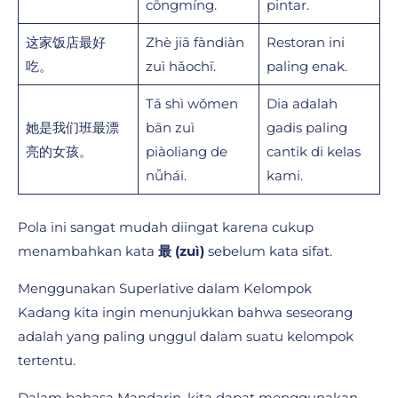
cōngmíng.
pintar.
这家饭店最好
Zhè jiā fàndiàn
Restoran ini
吃。
zuì hǎochī.
paling enak.
Tā shì wǒmen
Dia adalah
她是我们班最漂
bān zuì
gadis paling
亮的女孩。
piàoliang de
cantik di kelas
nǚhái.
kami.
Pola ini sangat mudah diingat karena cukup
menambahkan kata
最 (zuì)
sebelum kata sifat.
Menggunakan Superlative dalam Kelompok
Kadang kita ingin menunjukkan bahwa seseorang
adalah yang paling unggul dalam suatu kelompok
tertentu.
Dalam bahasa Mandarin, kita dapat menggunakan