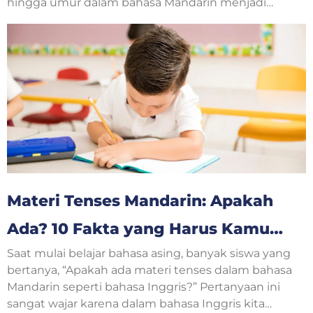
hingga umur dalam bahasa Mandarin menjadi
langkah awal yang sangat penting. Saat
berkenalan dengan teman baru, guru, atau
mengikuti kelas bahasa Mandarin, pertanyaan
tentang usia sering muncul dalam percakapan
sehari-hari.
Materi Tenses Mandarin: Apakah
Ada? 10 Fakta yang Harus Kamu
Saat mulai belajar bahasa asing, banyak siswa yang
Ketahui
bertanya, “Apakah ada materi tenses dalam bahasa
Mandarin seperti bahasa Inggris?” Pertanyaan ini
sangat wajar karena dalam bahasa Inggris kita