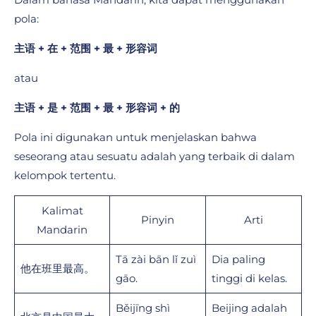
pola:
主语 + 在 + 范围 + 最 + 形容词
atau
主语 + 是 + 范围 + 最 + 形容词 + 的
Pola ini digunakan untuk menjelaskan bahwa
seseorang atau sesuatu adalah yang terbaik di dalam
kelompok tertentu.
Kalimat
Pinyin
Arti
Mandarin
Tā zài bān lǐ zuì
Dia paling
他在班里最高。
gāo.
tinggi di kelas.
Běijīng shì
Beijing adalah