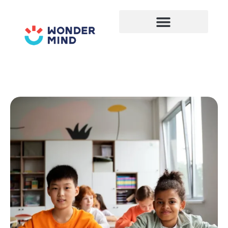
Lewati
ke
konten