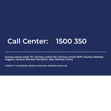
Mandarin
Bahasa
Inggris
Matematika
Call Center:
1500 350
Kursus untuk anak TK | Kursus untuk SD | Kursus untuk SMP |
Kursus Bahasa
Inggris
|
Kursus Bahasa Mandarin atau Bahasa China
©2026 PT. Ceria Belajar Edukasi Indonesia All Rights Reserved