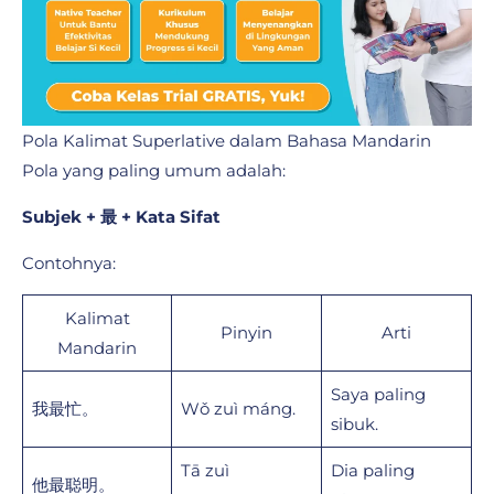
Pola Kalimat Superlative dalam Bahasa Mandarin
Pola yang paling umum adalah:
Subjek + 最 + Kata Sifat
Contohnya:
Kalimat
Pinyin
Arti
Mandarin
Saya paling
我最忙。
Wǒ zuì máng.
sibuk.
Tā zuì
Dia paling
他最聪明。