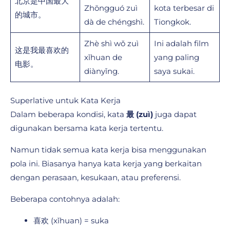
北京是中国最大
Zhōngguó zuì
kota terbesar di
的城市。
dà de chéngshì.
Tiongkok.
Zhè shì wǒ zuì
Ini adalah film
这是我最喜欢的
xǐhuan de
yang paling
电影。
diànyǐng.
saya sukai.
Superlative untuk Kata Kerja
Dalam beberapa kondisi, kata
最 (zuì)
juga dapat
digunakan bersama kata kerja tertentu.
Namun tidak semua kata kerja bisa menggunakan
pola ini. Biasanya hanya kata kerja yang berkaitan
dengan perasaan, kesukaan, atau preferensi.
Beberapa contohnya adalah:
喜欢 (xǐhuan) = suka