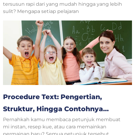
Anak
tersusun rapi dari yang mudah hingga yang lebih
sulit? Mengapa setiap pelajaran
Procedure Text: Pengertian,
Struktur, Hingga Contohnya
Pernahkah kamu membaca petunjuk membuat
Untuk Pemula Bahasa Inggris
mi instan, resep kue, atau cara memainkan
permainan baru? Semua petunjuk tersebut