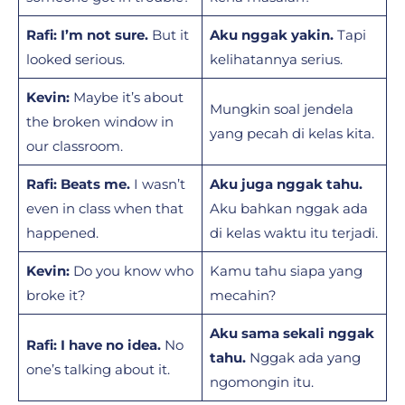
Rafi:
I’m not sure.
But it
Aku nggak yakin.
Tapi
looked serious.
kelihatannya serius.
Kevin:
Maybe it’s about
Mungkin soal jendela
the broken window in
yang pecah di kelas kita.
our classroom.
Rafi:
Beats me.
I wasn’t
Aku juga nggak tahu.
even in class when that
Aku bahkan nggak ada
happened.
di kelas waktu itu terjadi.
Kevin:
Do you know who
Kamu tahu siapa yang
broke it?
mecahin?
Aku sama sekali nggak
Rafi:
I have no idea.
No
tahu.
Nggak ada yang
one’s talking about it.
ngomongin itu.