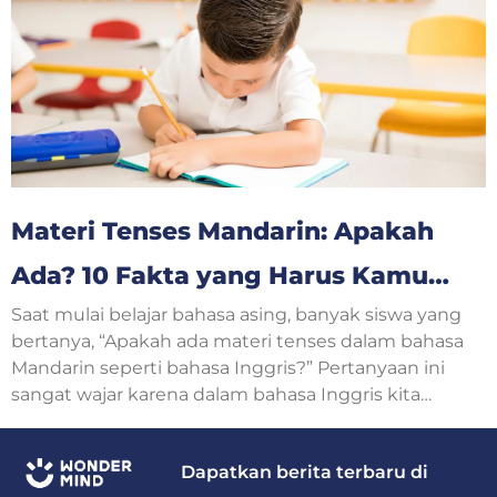
tentang usia sering muncul dalam percakapan
sehari-hari.
Materi Tenses Mandarin: Apakah
Ada? 10 Fakta yang Harus Kamu
Saat mulai belajar bahasa asing, banyak siswa yang
Ketahui
bertanya, “Apakah ada materi tenses dalam bahasa
Mandarin seperti bahasa Inggris?” Pertanyaan ini
sangat wajar karena dalam bahasa Inggris kita
mengenal Simple Present, Simple Past, Present
Continuous, hingga Future Tense.
Dapatkan berita terbaru di