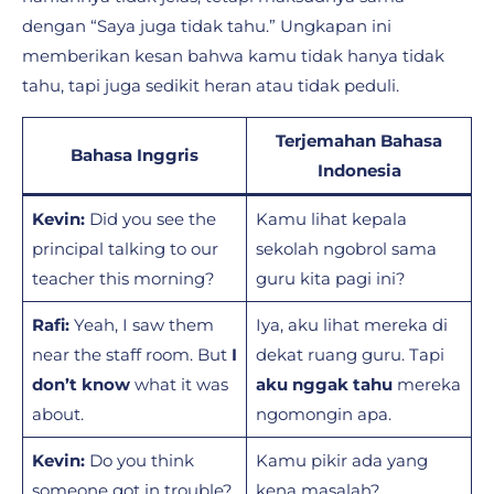
dengan “Saya juga tidak tahu.” Ungkapan ini
memberikan kesan bahwa kamu tidak hanya tidak
tahu, tapi juga sedikit heran atau tidak peduli.
Terjemahan Bahasa
Bahasa Inggris
Indonesia
Kevin:
Did you see the
Kamu lihat kepala
principal talking to our
sekolah ngobrol sama
teacher this morning?
guru kita pagi ini?
Rafi:
Yeah, I saw them
Iya, aku lihat mereka di
near the staff room. But
I
dekat ruang guru. Tapi
don’t know
what it was
aku nggak tahu
mereka
about.
ngomongin apa.
Kevin:
Do you think
Kamu pikir ada yang
someone got in trouble?
kena masalah?