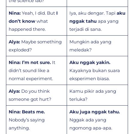
the science lab?
Nina:
Yeah, I did. But
I
Iya, aku dengar. Tapi
aku
don’t know
what
nggak tahu
apa yang
happened there.
terjadi di sana.
Alya:
Maybe something
Mungkin ada yang
exploded?
meledak?
Nina:
I’m not sure.
It
Aku nggak yakin.
didn’t sound like a
Kayaknya bukan suara
normal experiment.
eksperimen biasa.
Alya:
Do you think
Kamu pikir ada yang
someone got hurt?
terluka?
Nina:
Beats me.
Aku juga nggak tahu.
Nobody’s saying
Nggak ada yang
anything.
ngomong apa-apa.