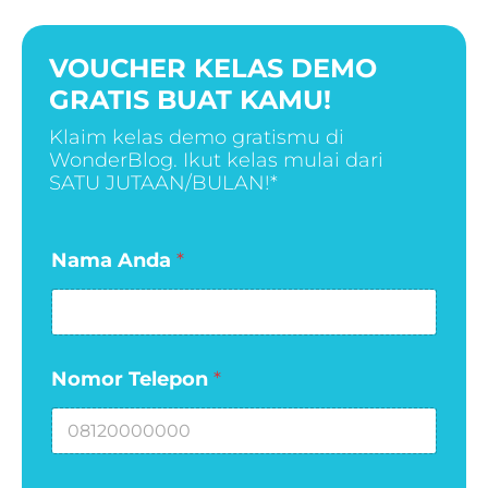
VOUCHER KELAS DEMO
GRATIS BUAT KAMU!
Klaim kelas demo gratismu di
WonderBlog. Ikut kelas mulai dari
SATU JUTAAN/BULAN!*
N
Nama Anda
*
a
m
a
T
e
Nomor Telepon
*
l
e
p
o
n