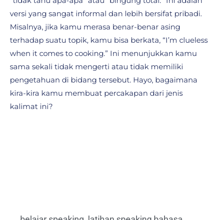
“tidak tahu apa-apa” atau “bingung total.” Ini adalah
versi yang sangat informal dan lebih bersifat pribadi.
Misalnya, jika kamu merasa benar-benar asing
terhadap suatu topik, kamu bisa berkata, “I’m clueless
when it comes to cooking.” Ini menunjukkan kamu
sama sekali tidak mengerti atau tidak memiliki
pengetahuan di bidang tersebut. Hayo, bagaimana
kira-kira kamu membuat percakapan dari jenis
kalimat ini?
belajar speaking
,
latihan speaking bahasa