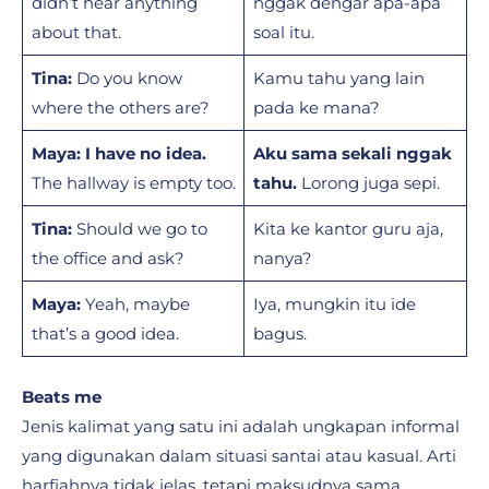
didn’t hear anything
nggak dengar apa-apa
about that.
soal itu.
Tina:
Do you know
Kamu tahu yang lain
where the others are?
pada ke mana?
Maya:
I have no idea.
Aku sama sekali nggak
The hallway is empty too.
tahu.
Lorong juga sepi.
Tina:
Should we go to
Kita ke kantor guru aja,
the office and ask?
nanya?
Maya:
Yeah, maybe
Iya, mungkin itu ide
that’s a good idea.
bagus.
Beats me
Jenis kalimat yang satu ini adalah ungkapan informal
yang digunakan dalam situasi santai atau kasual. Arti
harfiahnya tidak jelas, tetapi maksudnya sama