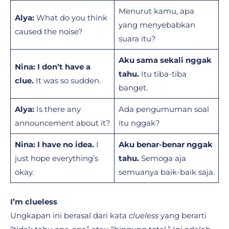
Menurut kamu, apa
Alya:
What do you think
yang menyebabkan
caused the noise?
suara itu?
Aku sama sekali nggak
Nina:
I don’t have a
tahu.
Itu tiba-tiba
clue.
It was so sudden.
banget.
Alya:
Is there any
Ada pengumuman soal
announcement about it?
itu nggak?
Nina:
I have no idea.
I
Aku benar-benar nggak
just hope everything’s
tahu.
Semoga aja
okay.
semuanya baik-baik saja.
I’m clueless
Ungkapan ini berasal dari kata
clueless
yang berarti