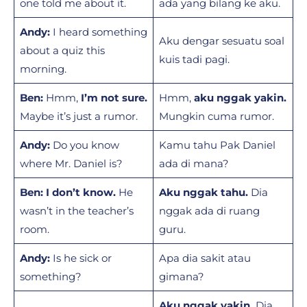
one told me about it.
ada yang bilang ke aku.
Andy:
I heard something
Aku dengar sesuatu soal
about a quiz this
kuis tadi pagi.
morning.
Ben:
Hmm,
I’m not sure.
Hmm,
aku nggak yakin.
Maybe it’s just a rumor.
Mungkin cuma rumor.
Andy:
Do you know
Kamu tahu Pak Daniel
where Mr. Daniel is?
ada di mana?
Ben:
I don’t know.
He
Aku nggak tahu.
Dia
wasn’t in the teacher’s
nggak ada di ruang
room.
guru.
Andy:
Is he sick or
Apa dia sakit atau
something?
gimana?
Aku nggak yakin.
Dia