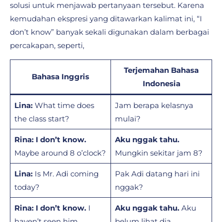
solusi untuk menjawab pertanyaan tersebut. Karena
kemudahan ekspresi yang ditawarkan kalimat ini, “I
don’t know” banyak sekali digunakan dalam berbagai
percakapan, seperti,
Terjemahan Bahasa
Bahasa Inggris
Indonesia
Lina:
What time does
Jam berapa kelasnya
the class start?
mulai?
Rina:
I don’t know.
Aku nggak tahu.
Maybe around 8 o’clock?
Mungkin sekitar jam 8?
Lina:
Is Mr. Adi coming
Pak Adi datang hari ini
today?
nggak?
Rina:
I don’t know.
I
Aku nggak tahu.
Aku
haven’t seen him.
belum lihat dia.