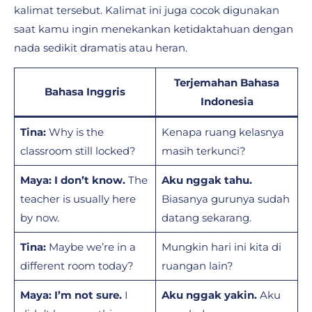
kalimat tersebut. Kalimat ini juga cocok digunakan
saat kamu ingin menekankan ketidaktahuan dengan
nada sedikit dramatis atau heran.
Terjemahan Bahasa
Bahasa Inggris
Indonesia
Tina:
Why is the
Kenapa ruang kelasnya
classroom still locked?
masih terkunci?
Maya:
I don’t know.
The
Aku nggak tahu.
teacher is usually here
Biasanya gurunya sudah
by now.
datang sekarang.
Tina:
Maybe we’re in a
Mungkin hari ini kita di
different room today?
ruangan lain?
Maya:
I’m not sure.
I
Aku nggak yakin.
Aku