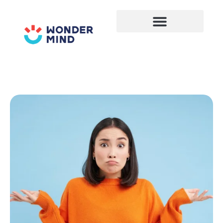
Lewati
ke
konten