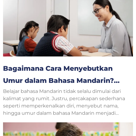
bahasa Inggris, jenis teks seperti ini disebut
procedure text.
Bagaimana Cara Menyebutkan
Umur dalam Bahasa Mandarin?
Belajar bahasa Mandarin tidak selalu dimulai dari
Yuk, Belajar Bersama!
kalimat yang rumit. Justru, percakapan sederhana
seperti memperkenalkan diri, menyebut nama,
hingga umur dalam bahasa Mandarin menjadi
langkah awal yang sangat penting. Saat
berkenalan dengan teman baru, guru, atau
mengikuti kelas bahasa Mandarin, pertanyaan