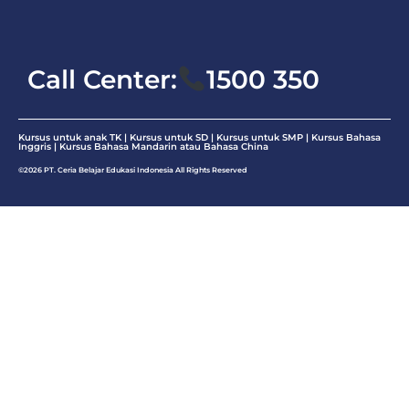
Matematika
Call Center:
1500 350
Kursus untuk anak TK | Kursus untuk SD | Kursus untuk SMP |
Kursus Bahasa
Inggris
|
Kursus Bahasa Mandarin atau Bahasa China
©2026 PT. Ceria Belajar Edukasi Indonesia All Rights Reserved