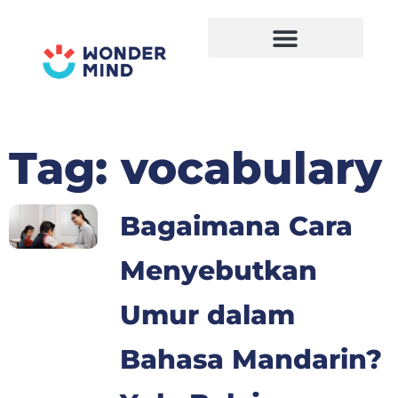
Skip
to
content
Tag: vocabulary
Page
Page
Page
Page
Bagaimana Cara
Menyebutkan
Umur dalam
Bahasa Mandarin?