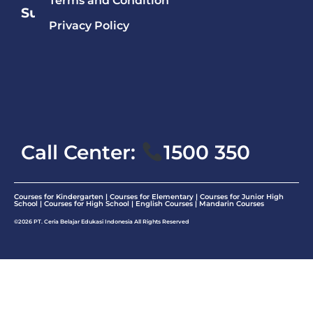
Terms and Condition
Subject
Privacy Policy
Mandarin
English
Math
Call Center:
1500 350
Courses for Kindergarten | Courses for Elementary | Courses for Junior High
School | Courses for High School |
English Courses
|
Mandarin Courses
©2026 PT. Ceria Belajar Edukasi Indonesia All Rights Reserved