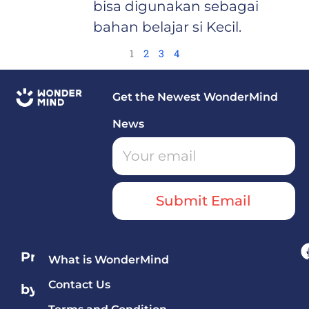
bisa digunakan sebagai
bahan belajar si Kecil.
1
2
3
4
Get the Newest WonderMind
News
Submit Email
Programs
What is WonderMind
Contact Us
by