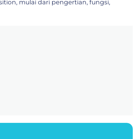
ion, mulai dari pengertian, fungsi,