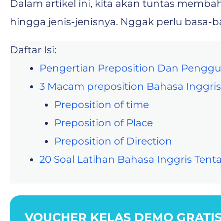
Dalam artikel ini, kita akan tuntas memba
hingga jenis-jenisnya. Nggak perlu basa-basi
Daftar Isi:
Pengertian Preposition Dan Pengg
3 Macam preposition Bahasa Inggris
Preposition of time
Preposition of Place
Preposition of Direction
20 Soal Latihan Bahasa Inggris Te
VOUCHER KELAS DEMO GRATIS