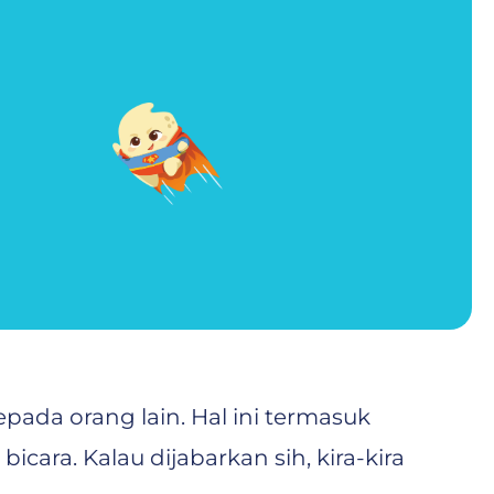
ada orang lain. Hal ini termasuk
ara. Kalau dijabarkan sih, kira-kira