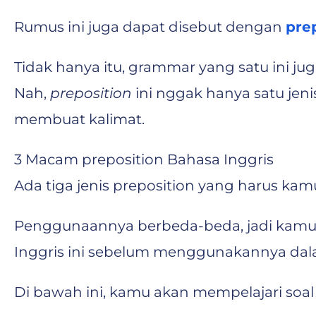
Rumus ini juga dapat disebut dengan
pre
Tidak hanya itu, grammar yang satu ini 
Nah,
preposition
ini nggak hanya satu jen
membuat kalimat.
3 Macam preposition Bahasa Inggris
Ada tiga jenis preposition yang harus kam
Penggunaannya berbeda-beda, jadi kamu 
Inggris ini sebelum menggunakannya dala
Di bawah ini, kamu akan mempelajari soal 