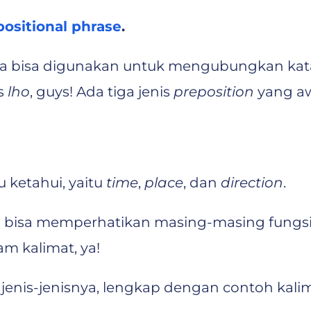
positional phrase
.
juga bisa digunakan untuk mengubungkan kat
is
lho
, guys! Ada tiga jenis
preposition
yang a
u ketahui, yaitu
time
,
place
, dan
direction
.
bisa memperhatikan masing-masing fungsi 
m kalimat, ya!
jenis-jenisnya, lengkap dengan contoh kalim