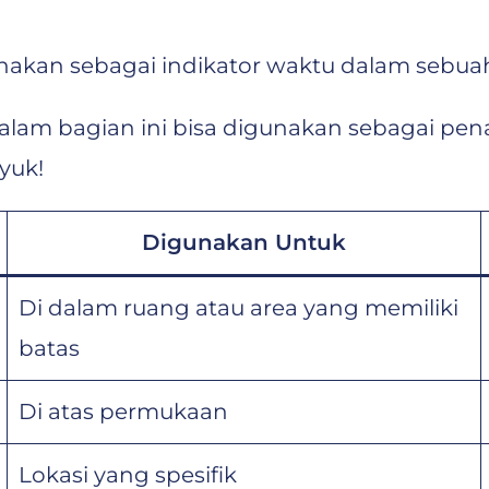
unakan sebagai indikator waktu dalam sebuah
alam bagian ini bisa digunakan sebagai pen
yuk!
Digunakan Untuk
Di dalam ruang atau area yang memiliki
batas
Di atas permukaan
Lokasi yang spesifik