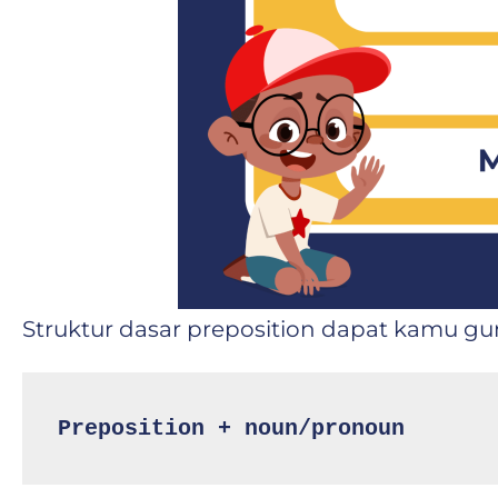
Struktur dasar preposition dapat kamu g
Preposition + noun/pronoun