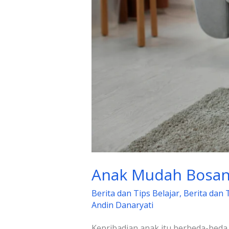
Anak Mudah Bosan?
Berita dan Tips Belajar
,
Berita dan 
Andin Danaryati
Kepribadian anak itu berbeda-beda