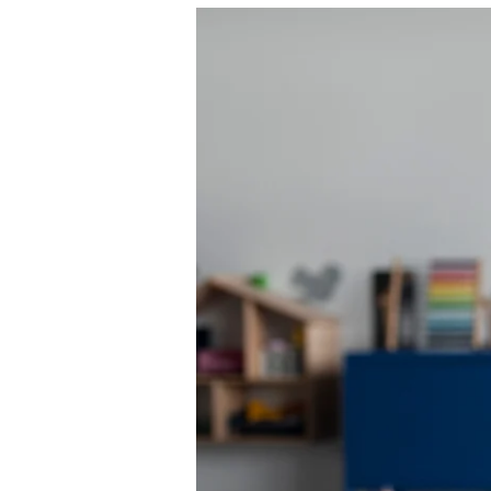
Serba-
Serbi
Tips
Memilih
Kursus
Untuk
Buah
Hati