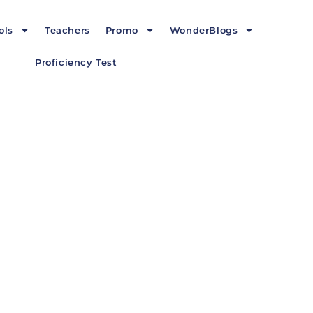
ols
Teachers
Promo
WonderBlogs
Proficiency Test