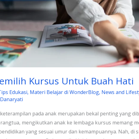
emilih Kursus Untuk Buah Hati
Tips Edukasi
,
Materi Belajar di WonderBlog
,
News and Lifesty
 Danaryati
 keterampilan pada anak merupakan bekal penting yang di
 orangtua, mengikutkan anak ke lembaga kursus memang menj
endidikan yang sesuai umur dan kemampuannya. Nah, di si