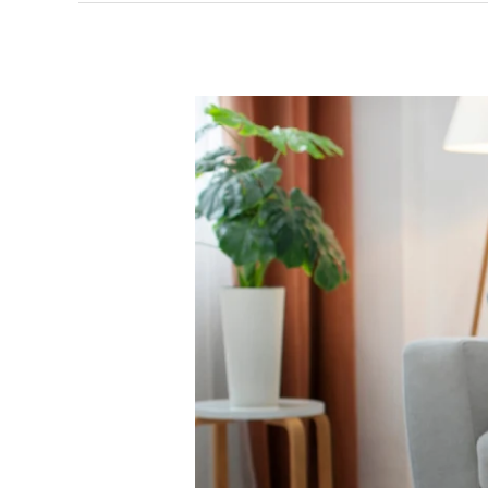
Anak
Mudah
Bosan?
Ini
Tips
Belajar
Membaca
Yang
Menyenangkan