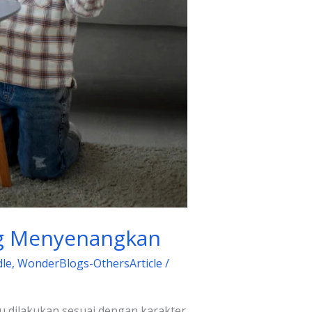
ng Menyenangkan
dle
,
WonderBlogs-OthersArticle
/
u dilakukan sesuai dengan karakter