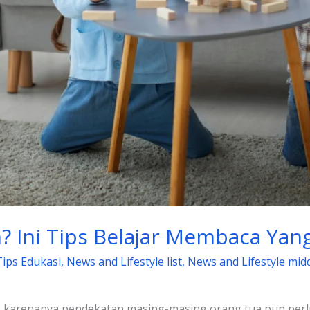
 Ini Tips Belajar Membaca Ya
Tips Edukasi
,
News and Lifestyle list
,
News and Lifestyle mid
, karenanya pendekatan masing-masing orang tua pun perl