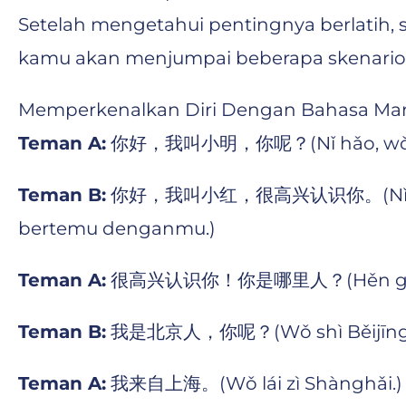
Setelah mengetahui pentingnya berlatih,
kamu akan menjumpai beberapa skenario 
Memperkenalkan Diri Dengan Bahasa Ma
Teman A:
你好，我叫小明，你呢？(Nǐ hǎo, wǒ jiào X
Teman B:
你好，我叫小红，很高兴认识你。(Nǐ hǎo, wǒ j
bertemu denganmu.)
Teman A:
很高兴认识你！你是哪里人？(Hěn gāo xìng r
Teman B:
我是北京人，你呢？(Wǒ shì Běijīng rén,
Teman A:
我来自上海。(Wǒ lái zì Shànghǎi.) (A