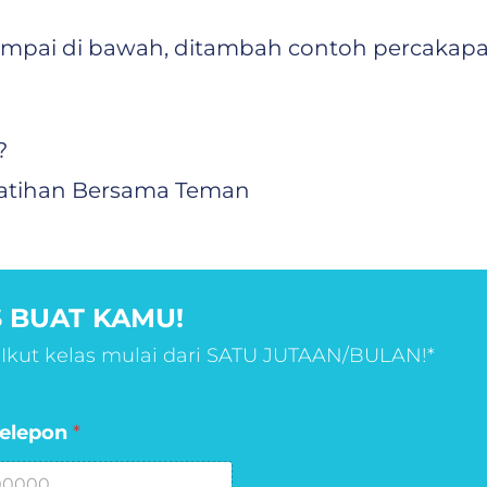
umpai di bawah, ditambah contoh percakapa
?
atihan Bersama Teman
 BUAT KAMU!
 Ikut kelas mulai dari SATU JUTAAN/BULAN!*
elepon
*