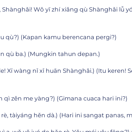
 Wǒ yī zhí xiǎng qù Shànghǎi lǚ yóu.) (
qù?) (Kapan kamu berencana pergi?)
ù ba.) (Mungkin tahun depan.)
wàng nǐ xǐ huān Shànghǎi.) (Itu keren! S
 zěn me yàng?) (Gimana cuaca hari ini?)
iyáng hěn dà.) (Hari ini sangat panas, mat