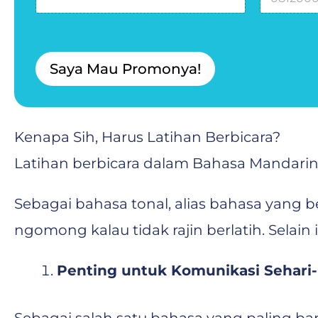
N
o
m
o
Saya Mau Promonya!
r
N
a
m
a
Kenapa Sih, Harus Latihan Berbicara?
Latihan berbicara dalam Bahasa Mandarin
Sebagai bahasa tonal, alias bahasa yang 
ngomong kalau tidak rajin berlatih. Selain
Penting untuk Komunikasi Sehari-