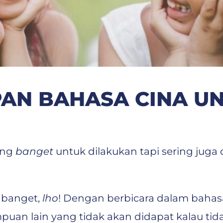
AN BAHASA CINA UN
ing
banget
untuk dilakukan tapi sering jug
g banget,
lho
! Dengan berbicara dalam bahas
an lain yang tidak akan didapat kalau tidak