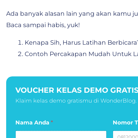
Ada banyak alasan lain yang akan kamu j
Baca sampai habis, yuk!
Kenapa Sih, Harus Latihan Berbicara
Contoh Percakapan Mudah Untuk L
VOUCHER KELAS DEMO GRATIS
Klaim kelas demo gratismu di WonderBlog.
N
Nama Anda
*
Nomor T
a
m
a