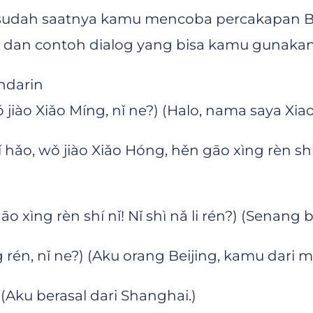
 sudah saatnya kamu mencoba percakapan Ba
dan contoh dialog yang bisa kamu gunakan 
ndarin
iǎo Míng, nǐ ne?) (Halo, nama saya Xiao 
iào Xiǎo Hóng, hěn gāo xìng rèn shi nǐ.
èn shí nǐ! Nǐ shì nǎ li rén?) (Senang 
 nǐ ne?) (Aku orang Beijing, kamu dari m
ku berasal dari Shanghai.)